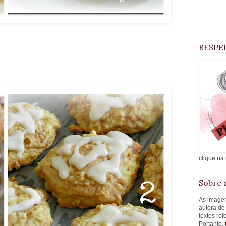
RESPE
clique na
Sobre a
As imagen
autora do
textos re
Portanto,