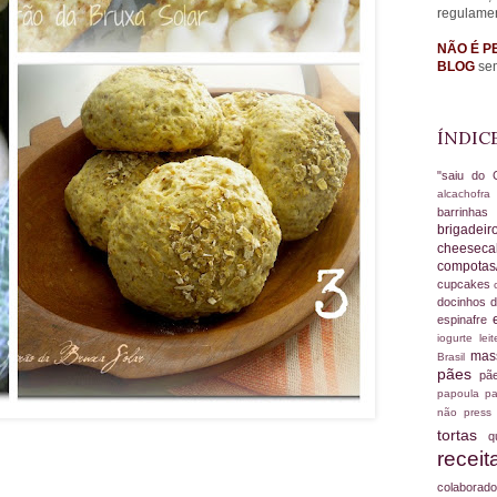
regulame
NÃO É P
BLOG
sem
ÍNDIC
"saiu do 
alcachofr
barrinha
brigadei
cheesec
compotas
cupcakes
docinhos d
espinafre
iogurte
le
ma
Brasil
pães
pã
papoula
pa
não
press
tortas
q
recei
colabora