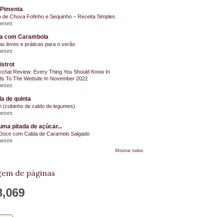
 Pimenta
o de Chuva Fofinho e Sequinho – Receita Simples
meses
la com Carambola
as leves e práticas para o verão
meses
istrot
chat Review: Every Thing You Should Know In
s To The Website In November 2022
meses
a de quinta
on (cubinho de caldo de legumes)
meses
ma pitada de açúcar...
Doce com Calda de Caramelo Salgado
meses
Mostrar todos
em de páginas
8,069