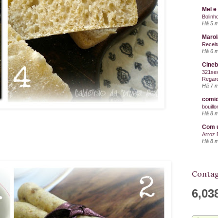
Mel e
Bolinh
Há 5 
Maro
Receit
Há 6 
Cineb
321sex
Regard
Há 7 
comid
bouill
Há 8 
Com u
Arroz 
Há 8 
Contag
6,03