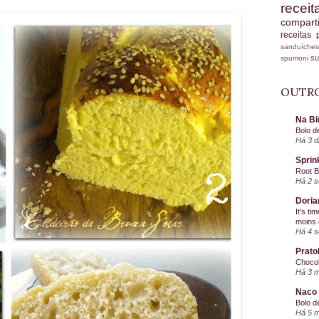
recei
compart
receitas
sanduích
s
spumoni
OUTRO
Na Bi
Bolo d
Há 3 d
Sprin
Root 
Há 2 
Doria
It's ti
moins 
Há 4 
Prato
Chocol
Há 3 
Naco 
Bolo d
Há 5 