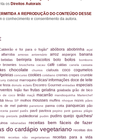
nta os
Direitos Autorais
.
ERMITIDA A REPRODUÇÃO DO CONTEÚDO DESSE
 o conhecimento e consentimento da autora.
E
abóbora
abobrinha
Caldeirão e foi para o fogão"
açai
arroz
banana
alfarroba
aspargos
a
amoras
aniversário
bolos
berinjela
biscoitos
bolo
s
bebidas
bombons
ro
café
brownies
caldas
bruschetta
cacau
canela
cassata
chocolate
akes
coco
cogumelos
clafoutis
churros
/geleias
cookies
cremes
crepes
crumble
concurso
cotidiano
dicas/ informações
doce de leite
cuscuz marroquino
curry
especiais
e festa
Encontro Gourmet
donuts
eclairs
entradas
eventos
frutas
gelatina
feijão
flan
goiabada
grão de bico
macarrão
limão
ite de coco
maçã
mandioquinha
Marterchef
ssa
mousses
molhos
muffins
nozes
Mesa SP
nhoque
pâes
panquecas
es de mel
palmito
panna cotta
pão
panetone
pavê
pavlova
rceria
pastel
patês
pepino
petit gateau
plágio
quiches/
pudins
queijo
publieditorial
 trip
pretzels
pudim
receitas bem fáceis de fazer
uinoa
rabanadas
tas do cardápio vegetariano
receitas dos
receitas para a vida
dores
receitas não vegetarianas