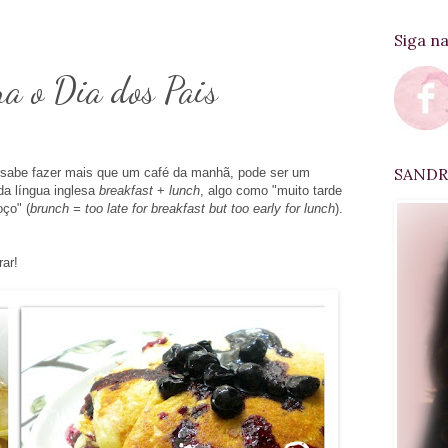
Siga n
a o Dia dos Pais
SANDRA
sabe fazer mais que um café da manhã, pode ser um
da língua inglesa
breakfast
+
lunch
, algo como "muito tarde
ço" (
brunch = too late for breakfast but too early for lunch
).
rar!