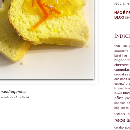
regulame
NÃO É P
BLOG
sem
ÍNDIC
"saiu do 
alcachofr
barrinha
brigadei
cheesec
compotas
cupcakes
docinhos d
espinafre
iogurte
le
 mandioquinha
ma
Brasil
fôrma de 25 x 11 x 8 cm)
pães
pã
papoula
pa
não
press
tortas
q
recei
colabora