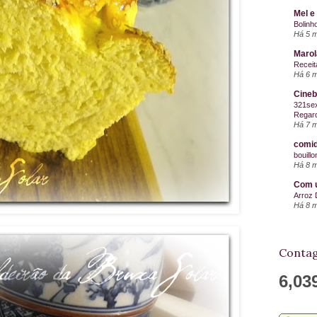
Mel e
Bolinh
Há 5 
Maro
Receit
Há 6 
Cineb
321sex
Regard
Há 7 
comid
bouill
Há 8 
Com u
Arroz 
Há 8 
Contag
6,03