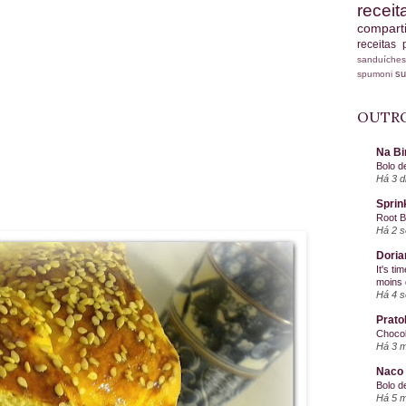
recei
compart
receitas
sanduích
s
spumoni
OUTRO
Na Bi
Bolo d
Há 3 d
Sprin
Root 
Há 2 
Doria
It's ti
moins 
Há 4 
Prato
Chocol
Há 3 
Naco 
Bolo d
Há 5 