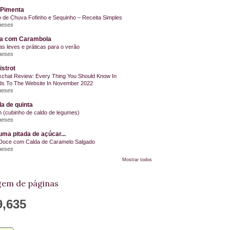
 Pimenta
o de Chuva Fofinho e Sequinho – Receita Simples
meses
la com Carambola
as leves e práticas para o verão
meses
istrot
chat Review: Every Thing You Should Know In
s To The Website In November 2022
meses
a de quinta
on (cubinho de caldo de legumes)
meses
ma pitada de açúcar...
Doce com Calda de Caramelo Salgado
meses
Mostrar todos
em de páginas
9,635