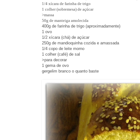
1/4 xícara de farinha de trigo
1 colher (sobremesa) de açúcar
>massa
50g de manteiga amolecida
400g de farinha de trigo (aproximadamente)
1 ovo
1/2 xícara (chá) de açúcar
250g de mandioquinha cozida e amassada
1/4 copo de leite morno
1 colher (café) de sal
>para decorar
1 gema de ovo
gergelim branco o quanto baste