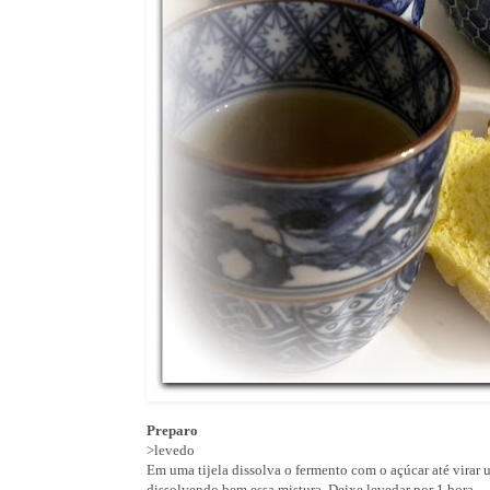
Preparo
>levedo
Em uma tijela dissolva o fermento com o açúcar até virar
dissolvendo bem essa mistura. Deixe levedar por 1 hora.