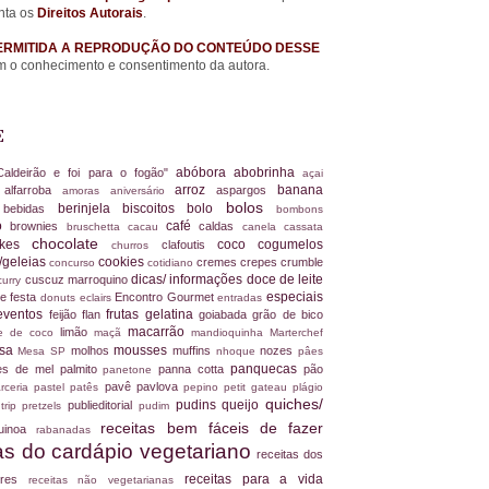
nta os
Direitos Autorais
.
ERMITIDA A REPRODUÇÃO DO CONTEÚDO DESSE
 o conhecimento e consentimento da autora.
E
abóbora
abobrinha
Caldeirão e foi para o fogão"
açai
arroz
banana
alfarroba
aspargos
a
amoras
aniversário
bolos
berinjela
biscoitos
bolo
s
bebidas
bombons
ro
café
brownies
caldas
bruschetta
cacau
canela
cassata
chocolate
akes
coco
cogumelos
clafoutis
churros
/geleias
cookies
cremes
crepes
crumble
concurso
cotidiano
dicas/ informações
doce de leite
cuscuz marroquino
curry
especiais
e festa
Encontro Gourmet
donuts
eclairs
entradas
eventos
frutas
gelatina
feijão
flan
goiabada
grão de bico
macarrão
limão
ite de coco
maçã
mandioquinha
Marterchef
ssa
mousses
molhos
muffins
nozes
Mesa SP
nhoque
pâes
panquecas
es de mel
palmito
panna cotta
pão
panetone
pavê
pavlova
rceria
pastel
patês
pepino
petit gateau
plágio
quiches/
pudins
queijo
publieditorial
 trip
pretzels
pudim
receitas bem fáceis de fazer
uinoa
rabanadas
tas do cardápio vegetariano
receitas dos
receitas para a vida
dores
receitas não vegetarianas