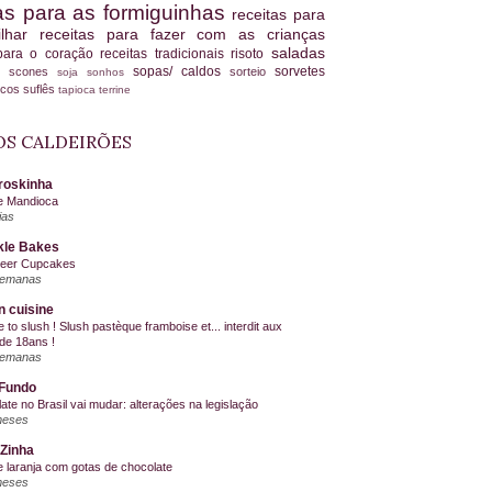
tas para as formiguinhas
receitas para
ilhar
receitas para fazer com as crianças
saladas
 para o coração
receitas tradicionais
risoto
sopas/ caldos
sorvetes
scones
sorteio
es
soja
sonhos
ucos
suflês
tapioca
terrine
S CALDEIRÕES
roskinha
e Mandioca
ias
kle Bakes
Beer Cupcakes
semanas
n cuisine
me to slush ! Slush pastèque framboise et... interdit aux
de 18ans !
semanas
Fundo
ate no Brasil vai mudar: alterações na legislação
meses
Zinha
e laranja com gotas de chocolate
meses