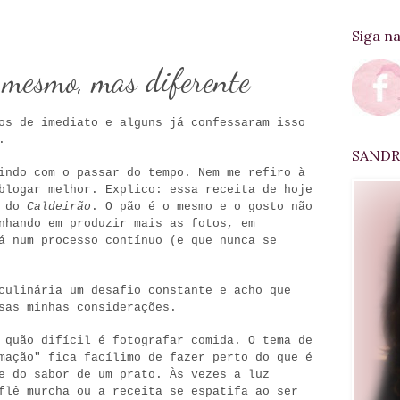
Siga n
 mesmo, mas diferente
os de imediato e alguns já confessaram isso
s.
SANDRA
uindo com o passar do tempo.
Nem me refiro à
blogar melhor. Explico: essa receita de hoje
" do
Caldeirão
. O pão é o mesmo e o gosto não
nhando em produzir mais as fotos, em
á num processo contínuo (e que nunca se
culinária um desafio constante e acho que
sas minhas considerações.
 quão difícil é fotografar comida. O tema de
mação" fica facílimo de fazer perto do que é
e do sabor de um prato. Às vezes a luz
flê murcha ou a receita se espatifa ao ser