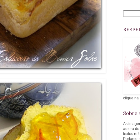
RESPE
clique na
Sobre a
As imagen
autora do
textos re
Portanto,