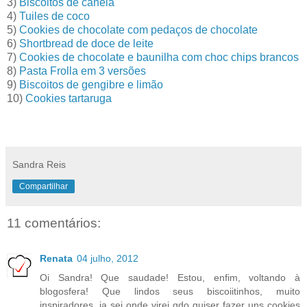
3)
Biscoitos de canela
4)
Tuiles de coco
5)
Cookies de chocolate com pedaços de chocolate
6)
Shortbread de doce de leite
7)
Cookies de chocolate e baunilha com choc chips brancos
8)
Pasta Frolla em 3 versões
9)
Biscoitos de gengibre e limão
10)
Cookies tartaruga
Sandra Reis
Compartilhar
11 comentários:
Renata
04 julho, 2012
Oi Sandra! Que saudade! Estou, enfim, voltando à
blogosfera! Que lindos seus biscoiitinhos, muito
inspiradores, ja sei onde virei qdo quiser fazer uns cookies