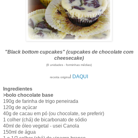
"Black bottom cupcakes" (cupcakes de chocolate com
cheesecake)
(8 unidades - forminhas médias)
l
DAQUI
receita origina
Ingredientes
>bolo chocolate base
190g de farinha de trigo peneirada
120g de açúcar
40g de cacau em pó (ou chocolate, se preferir)
1 colher (chá) de bicarbonato de sódio
40ml de óleo vegetal - usei Canola
150ml de água