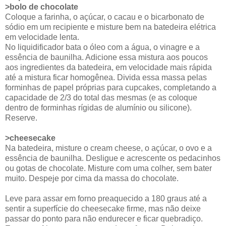
>bolo de chocolate
Coloque a farinha, o açúcar, o cacau e o bicarbonato de
sódio em um recipiente e misture bem na batedeira elétrica
em velocidade lenta.
No liquidificador bata o óleo com a água, o vinagre e a
essência de baunilha. Adicione essa mistura aos poucos
aos ingredientes da batedeira, em velocidade mais rápida
até a mistura ficar homogênea. Divida essa massa pelas
forminhas
de papel próprias para cupcakes
, completando a
capacidade de 2/3 do total das mesmas
(e as coloque
dentro de forminhas rígidas de alumínio ou silicone).
Reserve.
>cheesecake
Na batedeira, misture o cream cheese, o açúcar, o ovo e a
essência de baunilha. Desligue e acrescente os pedacinhos
ou gotas de chocolate. Misture com uma colher, sem bater
muito. Despeje por cima da massa do chocolate.
Leve para assar em forno preaquecido a 180 graus até a
sentir a superfície do cheesecake firme, mas não deixe
passar do ponto para não endurecer e ficar quebradiço.