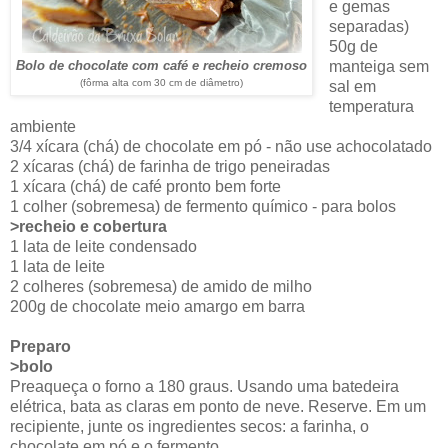
e gemas
separadas)
50g de
Bolo de chocolate com café e recheio cremoso
manteiga sem
(fôrma alta com 30 cm de diâmetro)
sal em
temperatura
ambiente
3/4 xícara (chá) de chocolate em pó - não use achocolatado
2 xícaras (chá) de farinha de trigo peneiradas
1 xícara (chá) de café pronto bem forte
1 colher (sobremesa) de fermento químico - para bolos
>recheio e cobertura
1 lata de leite condensado
1 lata de leite
2 colheres (sobremesa) de amido de milho
200g de chocolate meio amargo em barra
Preparo
>bolo
Preaqueça o forno a 180 graus. Usando uma batedeira
elétrica, bata as claras em ponto de neve. Reserve. Em um
recipiente, junte os ingredientes secos: a farinha, o
chocolate em pó e o fermento.