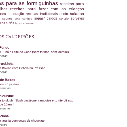
tas para as formiguinhas
receitas para
ilhar
receitas para fazer com as crianças
saladas
 para o coração
receitas tradicionais
risoto
sopas/ caldos
sorvetes
scones
sorteio
es
soja
sonhos
ucos
suflês
tapioca
terrine
S CALDEIRÕES
Fundo
e Fubá e Leite de Coco (sem farinha, sem lactose)
horas
roskinha
a Bovina com Cebola na Pressão
horas
kle Bakes
Beer Cupcakes
semanas
n cuisine
me to slush ! Slush pastèque framboise et... interdit aux
de 18ans !
semanas
Zinha
e laranja com gotas de chocolate
meses