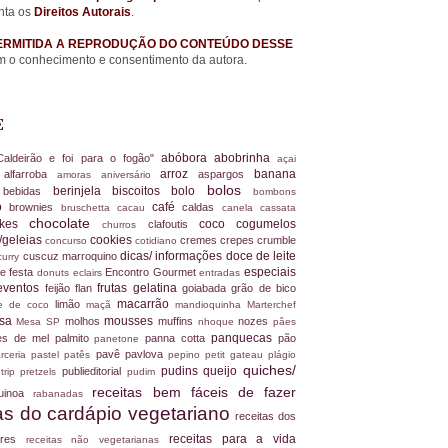
nta os
Direitos Autorais
.
ERMITIDA A REPRODUÇÃO DO CONTEÚDO DESSE
 o conhecimento e consentimento da autora.
E
abóbora
abobrinha
Caldeirão e foi para o fogão"
açai
arroz
banana
alfarroba
aspargos
a
amoras
aniversário
bolos
berinjela
biscoitos
bolo
s
bebidas
bombons
ro
café
brownies
caldas
bruschetta
cacau
canela
cassata
chocolate
akes
coco
cogumelos
clafoutis
churros
/geleias
cookies
cremes
crepes
crumble
concurso
cotidiano
dicas/ informações
doce de leite
cuscuz marroquino
curry
especiais
e festa
Encontro Gourmet
donuts
eclairs
entradas
eventos
frutas
gelatina
feijão
flan
goiabada
grão de bico
macarrão
limão
ite de coco
maçã
mandioquinha
Marterchef
ssa
mousses
molhos
muffins
nozes
Mesa SP
nhoque
pâes
panquecas
es de mel
palmito
panna cotta
pão
panetone
pavê
pavlova
rceria
pastel
patês
pepino
petit gateau
plágio
quiches/
pudins
queijo
publieditorial
 trip
pretzels
pudim
receitas bem fáceis de fazer
uinoa
rabanadas
tas do cardápio vegetariano
receitas dos
receitas para a vida
dores
receitas não vegetarianas