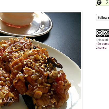
This work
não-comer
License
.