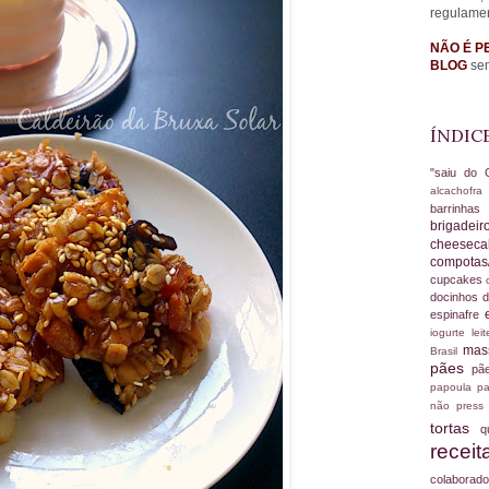
regulame
NÃO É P
BLOG
sem
ÍNDIC
"saiu do 
alcachofr
barrinha
brigadei
cheesec
compotas
cupcakes
docinhos d
espinafre
iogurte
le
ma
Brasil
pães
pã
papoula
pa
não
press
tortas
q
recei
colabora