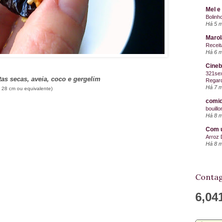
Mel e
Bolinh
Há 5 
Maro
Receit
Há 6 
Cineb
321sex
tas secas, aveia, coco e gergelim
Regard
Há 7 
 28 cm ou equivalente)
comid
bouill
Há 8 
Com u
Arroz 
Há 8 
Contag
6,04