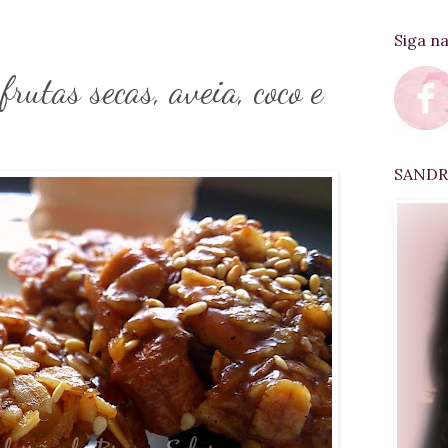
Siga n
rutas secas, aveia, coco e
SANDRA