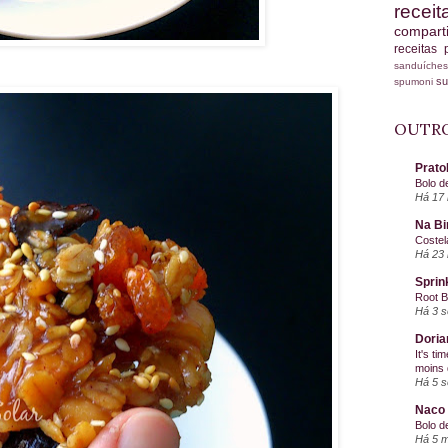
recei
compart
receitas
sanduích
s
spumoni
OUTRO
Prato
Bolo d
Há 17 
Na Bi
Costel
Há 23 
Sprin
Root 
Há 3 
Doria
It's ti
moins 
Há 5 
Naco 
Bolo d
Há 5 