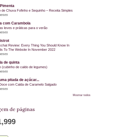
 Pimenta
o de Chuva Fofinho e Sequinho – Receita Simples
meses
la com Carambola
as leves e práticas para o verão
meses
istrot
chat Review: Every Thing You Should Know In
s To The Website In November 2022
meses
a de quinta
on (cubinho de caldo de legumes)
meses
ma pitada de açúcar...
Doce com Calda de Caramelo Salgado
meses
Mostrar todos
em de páginas
1,999