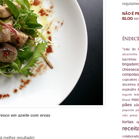
regulame
NÃO É P
BLOG
sem
ÍNDIC
"saiu do 
alcachofr
barrinha
brigadei
cheesec
compotas
cupcakes
docinhos d
espinafre
iogurte
le
ma
Brasil
pães
pã
papoula
pa
resco em azeite com ervas
não
press
tortas
q
recei
colabora
á melhor resultado)