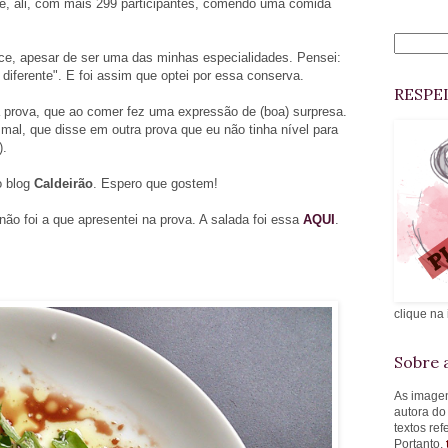
e, ali, com mais 299 participantes, comendo uma comida
oce, apesar de ser uma das minhas especialidades. Pensei:
o diferente". E foi assim que optei por essa conserva.
RESPE
a prova, que ao comer fez uma expressão de (boa) surpresa.
 mal, que disse em outra prova que eu não tinha nível para
).
o blog
Caldeirão
. Espero que gostem!
, não foi a que apresentei na prova. A salada foi essa
AQUI
.
clique na
Sobre a
As imagen
autora do
textos re
Portanto,