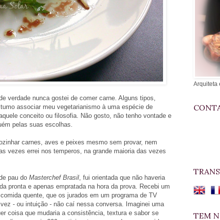
Arquiteta 
de verdade nunca gostei de comer carne. Alguns tipos,
CONTA
stumo associar meu vegetarianismo à uma espécie de
aquele conceito ou filosofia. Não gosto, não tenho vontade e
uém pelas suas escolhas.
cozinhar carnes, aves e peixes mesmo sem provar, nem
as vezes errei nos temperos, na grande maioria das vezes
TRANS
 de pau do
Masterchef Brasil
, fui orientada que não haveria
evada pronta e apenas empratada na hora da prova. Recebi um
r comida quente, que os jurados em um programa de TV
vez - ou intuição - não caí nessa conversa.
Imaginei uma
r coisa que mudaria a consistência, textura e sabor se
TEM N