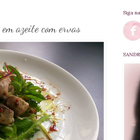
Siga n
 em azeite com ervas
SANDRA