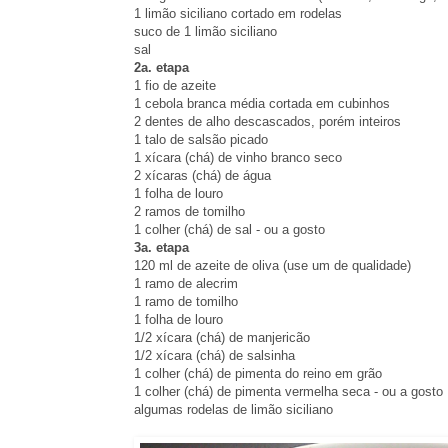
1 limão siciliano cortado em rodelas
suco de 1 limão siciliano
sal
2a. etapa
1 fio de azeite
1 cebola branca média cortada em cubinhos
2 dentes de alho descascados, porém inteiros
1 talo de salsão picado
1 xícara (chá) de vinho branco seco
2 xícaras (chá) de água
1 folha de louro
2 ramos de tomilho
1 colher (chá) de sal - ou a gosto
3a. etapa
120 ml de azeite de oliva (use um de qualidade)
1 ramo de alecrim
1 ramo de tomilho
1 folha de louro
1/2 xícara (chá) de manjericão
1/2 xícara (chá) de salsinha
1 colher (chá) de pimenta do reino em grão
1 colher (chá) de pimenta vermelha seca - ou a gosto
algumas rodelas de limão siciliano