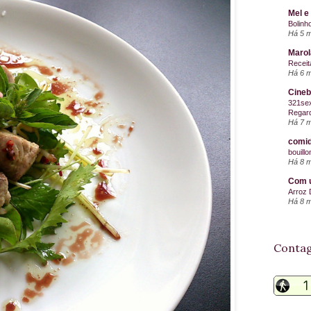
Mel e
Bolinh
Há 5 
Maro
Receit
Há 6 
Cineb
321sex
Regard
Há 7 
comid
bouill
Há 8 
Com u
Arroz 
Há 8 
Contag