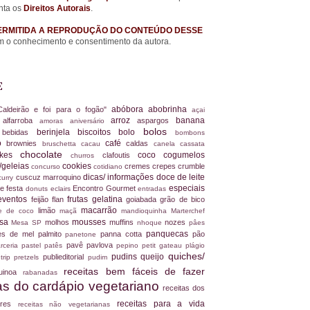
nta os
Direitos Autorais
.
ERMITIDA A REPRODUÇÃO DO CONTEÚDO DESSE
 o conhecimento e consentimento da autora.
E
abóbora
abobrinha
Caldeirão e foi para o fogão"
açai
arroz
banana
alfarroba
aspargos
a
amoras
aniversário
bolos
berinjela
biscoitos
bolo
s
bebidas
bombons
ro
café
brownies
caldas
bruschetta
cacau
canela
cassata
chocolate
akes
coco
cogumelos
clafoutis
churros
/geleias
cookies
cremes
crepes
crumble
concurso
cotidiano
dicas/ informações
doce de leite
cuscuz marroquino
curry
especiais
e festa
Encontro Gourmet
donuts
eclairs
entradas
eventos
frutas
gelatina
feijão
flan
goiabada
grão de bico
macarrão
limão
ite de coco
maçã
mandioquinha
Marterchef
ssa
mousses
molhos
muffins
nozes
Mesa SP
nhoque
pâes
panquecas
es de mel
palmito
panna cotta
pão
panetone
pavê
pavlova
rceria
pastel
patês
pepino
petit gateau
plágio
quiches/
pudins
queijo
publieditorial
 trip
pretzels
pudim
receitas bem fáceis de fazer
uinoa
rabanadas
tas do cardápio vegetariano
receitas dos
receitas para a vida
dores
receitas não vegetarianas