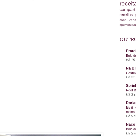
recei
compart
receitas
sanduích
s
spumoni
OUTRO
Prato
Bolo d
Há 15 
Na Bi
Costel
Há 21 
Sprin
Root 
Há 3 
Doria
It's ti
moins 
Há 5 
Naco 
Bolo d
Há 5 