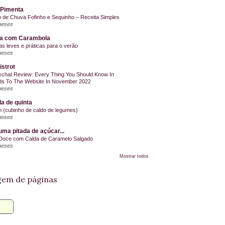
 Pimenta
o de Chuva Fofinho e Sequinho – Receita Simples
meses
la com Carambola
as leves e práticas para o verão
meses
istrot
chat Review: Every Thing You Should Know In
s To The Website In November 2022
meses
a de quinta
on (cubinho de caldo de legumes)
meses
ma pitada de açúcar...
Doce com Calda de Caramelo Salgado
meses
Mostrar todos
em de páginas