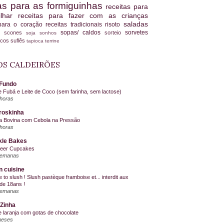
tas para as formiguinhas
receitas para
ilhar
receitas para fazer com as crianças
saladas
 para o coração
receitas tradicionais
risoto
sopas/ caldos
sorvetes
scones
sorteio
es
soja
sonhos
ucos
suflês
tapioca
terrine
S CALDEIRÕES
Fundo
e Fubá e Leite de Coco (sem farinha, sem lactose)
horas
roskinha
a Bovina com Cebola na Pressão
horas
kle Bakes
Beer Cupcakes
semanas
n cuisine
me to slush ! Slush pastèque framboise et... interdit aux
de 18ans !
semanas
Zinha
e laranja com gotas de chocolate
meses