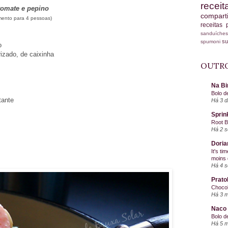
recei
tomate e pepino
compart
ento para 4 pessoas)
receitas
sanduích
s
spumoni
o
rizado, de caixinha
OUTRO
Na Bi
Bolo d
tante
Há 3 d
Sprin
Root 
Há 2 
Doria
It's ti
moins 
Há 4 
Prato
Chocol
Há 3 
Naco 
Bolo d
Há 5 