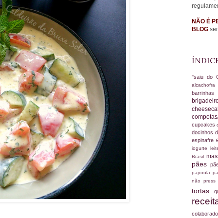
regulame
NÃO É P
BLOG
sem
ÍNDIC
"saiu do 
alcachofr
barrinha
brigadei
cheesec
compotas
cupcakes
docinhos d
espinafre
iogurte
le
ma
Brasil
pães
pã
papoula
pa
não
press
tortas
q
recei
colabora