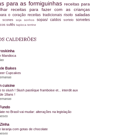
tas para as formiguinhas
receitas para
ilhar
receitas para fazer com as crianças
saladas
 para o coração
receitas tradicionais
risoto
sopas/ caldos
sorvetes
scones
sorteio
es
soja
sonhos
ucos
suflês
tapioca
terrine
S CALDEIRÕES
roskinha
e Mandioca
ias
kle Bakes
Beer Cupcakes
semanas
n cuisine
me to slush ! Slush pastèque framboise et... interdit aux
de 18ans !
semanas
Fundo
ate no Brasil vai mudar: alterações na legislação
meses
Zinha
e laranja com gotas de chocolate
meses