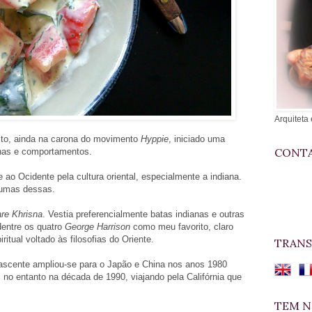
Arquiteta 
xto, ainda na carona do movimento
Hyppie
, iniciado uma
CONTA
has e comportamentos.
 ao Ocidente pela cultura oriental, especialmente a indiana.
lgumas dessas.
re Khrisna
. Vestia preferencialmente batas indianas e outras
 dentre os quatro
George Harrison
como meu favorito, claro
itual voltado às filosofias do Oriente.
TRANS
Nascente ampliou-se para o Japão e China nos anos 1980
i no entanto na década de 1990, viajando pela Califórnia que
TEM N