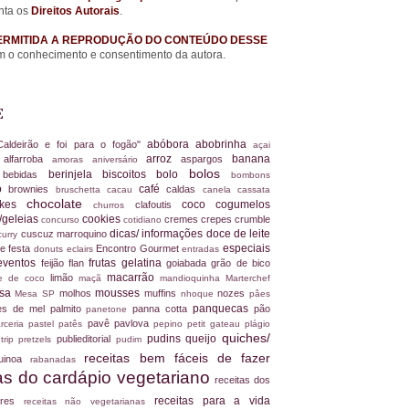
nta os
Direitos Autorais
.
ERMITIDA A REPRODUÇÃO DO CONTEÚDO DESSE
 o conhecimento e consentimento da autora.
E
abóbora
abobrinha
Caldeirão e foi para o fogão"
açai
arroz
banana
alfarroba
aspargos
a
amoras
aniversário
bolos
berinjela
biscoitos
bolo
s
bebidas
bombons
ro
café
brownies
caldas
bruschetta
cacau
canela
cassata
chocolate
akes
coco
cogumelos
clafoutis
churros
/geleias
cookies
cremes
crepes
crumble
concurso
cotidiano
dicas/ informações
doce de leite
cuscuz marroquino
curry
especiais
e festa
Encontro Gourmet
donuts
eclairs
entradas
eventos
frutas
gelatina
feijão
flan
goiabada
grão de bico
macarrão
limão
ite de coco
maçã
mandioquinha
Marterchef
ssa
mousses
molhos
muffins
nozes
Mesa SP
nhoque
pâes
panquecas
es de mel
palmito
panna cotta
pão
panetone
pavê
pavlova
rceria
pastel
patês
pepino
petit gateau
plágio
quiches/
pudins
queijo
publieditorial
 trip
pretzels
pudim
receitas bem fáceis de fazer
uinoa
rabanadas
tas do cardápio vegetariano
receitas dos
receitas para a vida
dores
receitas não vegetarianas