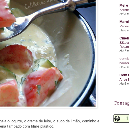
Mel e
Bolinh
Há 5 
Maro
Receit
Há 6 
Cineb
321sex
Regard
Há 7 
comid
bouill
Há 8 
Com u
Arroz 
Há 8 
Contag
ela o iogurte, o creme de leite, o suco de limão, cominho e
eira tampado com filme plástico.