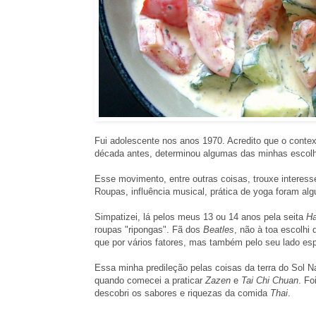
Fui adolescente nos anos 1970. Acredito que o conte
década antes, determinou algumas das minhas escol
Esse movimento, entre outras coisas, trouxe interesse
Roupas, influência musical, prática de yoga foram a
Simpatizei, lá pelos meus 13 ou 14 anos pela seita
Ha
roupas "ripongas". Fã dos
Beatles
, não à toa escolhi
que por vários fatores, mas também pelo seu lado espir
Essa minha predileção pelas coisas da terra do Sol 
quando comecei a praticar
Zazen
e
Tai Chi Chuan
. Fo
descobri os sabores e riquezas da comida
Thai
.