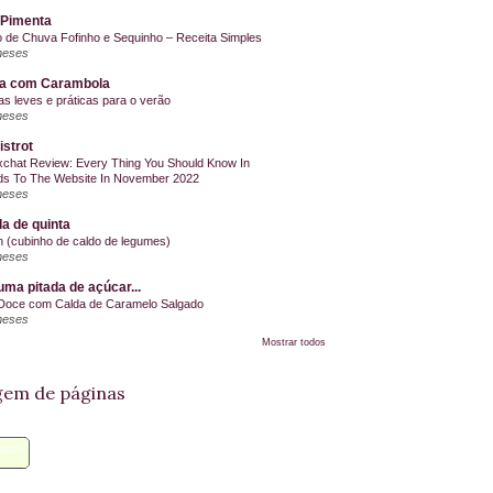
 Pimenta
o de Chuva Fofinho e Sequinho – Receita Simples
meses
la com Carambola
as leves e práticas para o verão
meses
istrot
chat Review: Every Thing You Should Know In
s To The Website In November 2022
meses
a de quinta
on (cubinho de caldo de legumes)
meses
ma pitada de açúcar...
Doce com Calda de Caramelo Salgado
meses
Mostrar todos
em de páginas