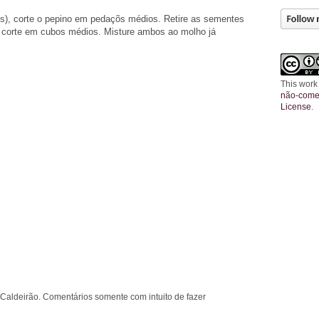
is), corte o pepino em pedaçõs médios. Retire as sementes
m corte em cubos médios. Misture ambos ao molho já
This work
não-comer
License
.
 Caldeirão. Comentários somente com intuito de fazer