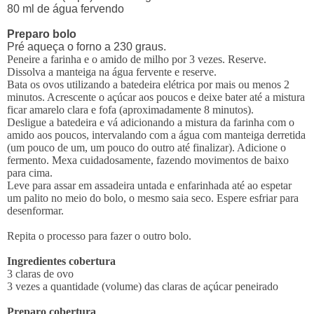
80 ml de água fervendo
Preparo bolo
Pré aqueça o forno a 230 graus.
Peneire a farinha e o amido de milho por 3 vezes. Reserve.
Dissolva a manteiga na água fervente e reserve.
Bata os ovos utilizando a batedeira elétrica por mais ou menos 2
minutos. Acrescente o açúcar aos poucos e deixe bater até a mistura
ficar amarelo clara e fofa (aproximadamente 8 minutos).
Desligue a batedeira e vá adicionando a mistura da farinha com o
amido aos poucos, intervalando com a água com manteiga derretida
(um pouco de um, um pouco do outro até finalizar). Adicione o
fermento. Mexa cuidadosamente, fazendo movimentos de baixo
para cima.
Leve para assar em assadeira untada e enfarinhada até ao espetar
um palito no meio do bolo, o mesmo saia seco. Espere esfriar para
desenformar.
Repita o processo para fazer o outro bolo.
Ingredientes cobertura
3 claras de ovo
3 vezes a quantidade (volume) das claras de açúcar peneirado
Preparo cobertura