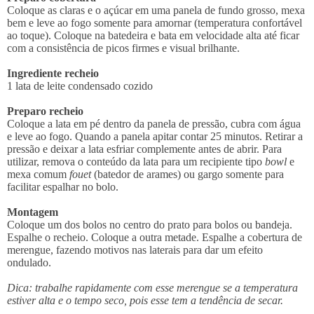
Coloque as claras e o açúcar em uma panela de fundo grosso, mexa
bem e leve ao fogo somente para amornar (temperatura confortável
ao toque). Coloque na batedeira e bata em velocidade alta até ficar
com a consistência de picos firmes e visual brilhante.
Ingrediente recheio
1 lata de leite condensado cozido
Preparo recheio
Coloque a lata em pé dentro da panela de pressão, cubra com água
e leve ao fogo. Quando a panela apitar contar 25 minutos. Retirar a
pressão e deixar a lata esfriar complemente antes de abrir. Para
utilizar, remova o conteúdo da lata para um recipiente tipo
bowl
e
mexa comum
fouet
(batedor de arames) ou gargo somente para
facilitar espalhar no bolo.
Montagem
Coloque um dos bolos no centro do prato para bolos ou bandeja.
Espalhe o recheio. Coloque a outra metade. Espalhe a cobertura de
merengue, fazendo motivos nas laterais para dar um efeito
ondulado.
Dica: trabalhe rapidamente com esse merengue se a temperatura
estiver alta e o tempo seco, pois esse tem a tendência de secar.