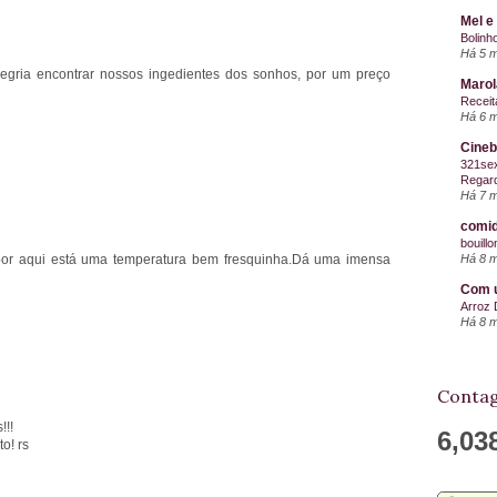
Mel e
Bolinh
Há 5 
legria encontrar nossos ingedientes dos sonhos, por um preço
Maro
Receit
Há 6 
Cineb
321sex
Regard
Há 7 
comid
bouill
! por aqui está uma temperatura bem fresquinha.Dá uma imensa
Há 8 
Com u
Arroz 
Há 8 
Contag
!!!
6,03
o! rs