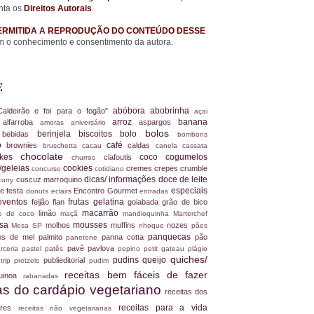
nta os
Direitos Autorais
.
ERMITIDA A REPRODUÇÃO DO CONTEÚDO DESSE
 o conhecimento e consentimento da autora.
E
abóbora
abobrinha
Caldeirão e foi para o fogão"
açai
arroz
banana
alfarroba
aspargos
a
amoras
aniversário
bolos
berinjela
biscoitos
bolo
s
bebidas
bombons
ro
café
brownies
caldas
bruschetta
cacau
canela
cassata
chocolate
akes
coco
cogumelos
clafoutis
churros
/geleias
cookies
cremes
crepes
crumble
concurso
cotidiano
dicas/ informações
doce de leite
cuscuz marroquino
curry
especiais
e festa
Encontro Gourmet
donuts
eclairs
entradas
eventos
frutas
gelatina
feijão
flan
goiabada
grão de bico
macarrão
limão
ite de coco
maçã
mandioquinha
Marterchef
ssa
mousses
molhos
muffins
nozes
Mesa SP
nhoque
pâes
panquecas
es de mel
palmito
panna cotta
pão
panetone
pavê
pavlova
rceria
pastel
patês
pepino
petit gateau
plágio
quiches/
pudins
queijo
publieditorial
 trip
pretzels
pudim
receitas bem fáceis de fazer
uinoa
rabanadas
tas do cardápio vegetariano
receitas dos
receitas para a vida
dores
receitas não vegetarianas