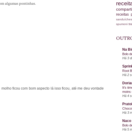
recei
com algumas pontinhas.
compart
receitas
sanduích
s
spumoni
OUTRO
Na Bi
Bolo d
Há 3 d
Sprin
Root 
Há 2 
Doria
It's ti
molho ficou com bom aspecto lá isso ficou, até me deu vontade
moins 
Há 4 
Prato
Chocol
Há 3 
Naco 
Bolo d
Há 5 