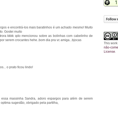
argos e encontrá-los mais baratinhos é um achado mesmo! Muito
o. Gostei muito
trora kkkk qdo mencionou sobre as bolinhas com cabelinho de
por serem crocantes hehe..bom dia pra vc amiga...bjocas
This work
não-comer
License
.
.. o prato ficou lindo!
r essa massinha Sandra, adoro espargos para além de serem
optima sugestão, obrigado pela partilha,