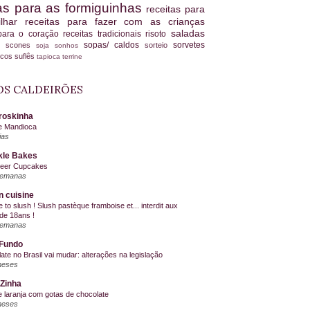
tas para as formiguinhas
receitas para
ilhar
receitas para fazer com as crianças
saladas
 para o coração
receitas tradicionais
risoto
sopas/ caldos
sorvetes
scones
sorteio
es
soja
sonhos
ucos
suflês
tapioca
terrine
S CALDEIRÕES
roskinha
e Mandioca
ias
kle Bakes
Beer Cupcakes
semanas
n cuisine
me to slush ! Slush pastèque framboise et... interdit aux
de 18ans !
semanas
Fundo
ate no Brasil vai mudar: alterações na legislação
meses
Zinha
e laranja com gotas de chocolate
meses