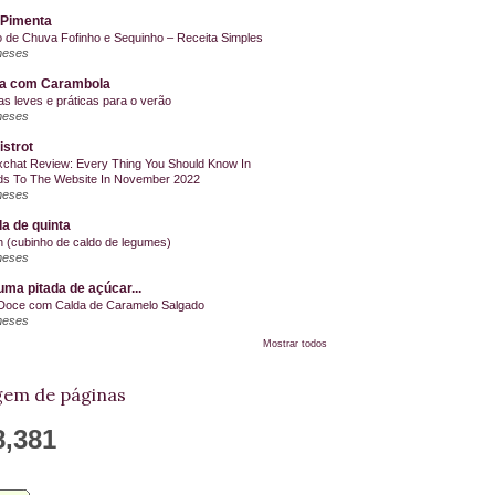
 Pimenta
o de Chuva Fofinho e Sequinho – Receita Simples
meses
la com Carambola
as leves e práticas para o verão
meses
istrot
chat Review: Every Thing You Should Know In
s To The Website In November 2022
meses
a de quinta
on (cubinho de caldo de legumes)
meses
ma pitada de açúcar...
Doce com Calda de Caramelo Salgado
meses
Mostrar todos
em de páginas
8,381