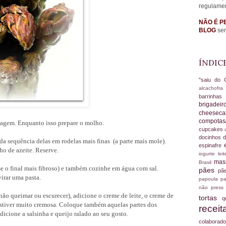
regulame
NÃO É P
BLOG
sem
ÍNDIC
"saiu do 
alcachofr
barrinha
brigadei
cheesec
compotas
lagem. Enquanto isso prepare o molho.
cupcakes
docinhos d
 da sequência delas em rodelas mais finas (a parte mais mole).
espinafre
o de azeite. Reserve.
iogurte
le
ma
Brasil
se o final mais fibroso) e também cozinhe em água com sal.
pães
pã
virar uma pasta.
papoula
pa
não
press
não queimar ou escurecer), adicione o creme de leite, o creme de
tortas
q
ia estiver muito cremosa. Coloque também aquelas partes dos
recei
dicione a salsinha e queijo ralado ao seu gosto.
colabora