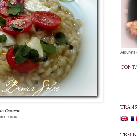
Arquiteta 
CONTA
TRANS
to Caprese
indo 4 pessoas)
TEM N