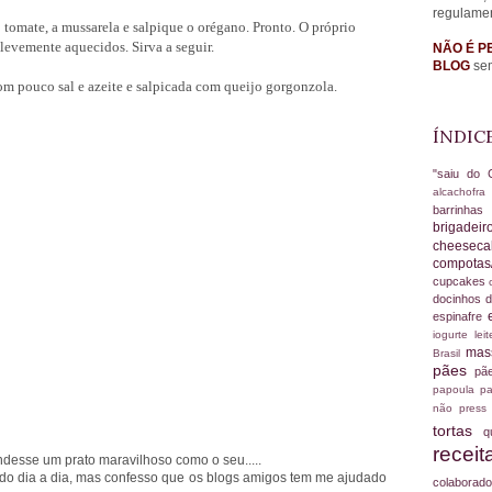
regulame
o tomate, a mussarela e salpique o orégano. Pronto. O próprio
 levemente aquecidos. Sirva a seguir.
NÃO É P
BLOG
sem
 pouco sal e azeite e salpicada com queijo gorgonzola.
ÍNDIC
"saiu do 
alcachofr
barrinha
brigadei
cheesec
compotas
cupcakes
docinhos d
espinafre
iogurte
le
ma
Brasil
pães
pã
papoula
pa
não
press
tortas
q
recei
ndesse um prato maravilhoso como o seu.....
 do dia a dia, mas confesso que os blogs amigos tem me ajudado
colabora