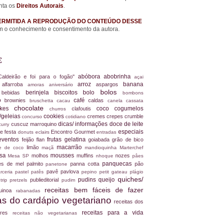
nta os
Direitos Autorais
.
ERMITIDA A REPRODUÇÃO DO CONTEÚDO DESSE
 o conhecimento e consentimento da autora.
E
abóbora
abobrinha
Caldeirão e foi para o fogão"
açai
arroz
banana
alfarroba
aspargos
a
amoras
aniversário
bolos
berinjela
biscoitos
bolo
s
bebidas
bombons
ro
café
brownies
caldas
bruschetta
cacau
canela
cassata
chocolate
akes
coco
cogumelos
clafoutis
churros
/geleias
cookies
cremes
crepes
crumble
concurso
cotidiano
dicas/ informações
doce de leite
cuscuz marroquino
curry
especiais
e festa
Encontro Gourmet
donuts
eclairs
entradas
eventos
frutas
gelatina
feijão
flan
goiabada
grão de bico
macarrão
limão
ite de coco
maçã
mandioquinha
Marterchef
ssa
mousses
molhos
muffins
nozes
Mesa SP
nhoque
pâes
panquecas
es de mel
palmito
panna cotta
pão
panetone
pavê
pavlova
rceria
pastel
patês
pepino
petit gateau
plágio
quiches/
pudins
queijo
publieditorial
 trip
pretzels
pudim
receitas bem fáceis de fazer
uinoa
rabanadas
tas do cardápio vegetariano
receitas dos
receitas para a vida
dores
receitas não vegetarianas