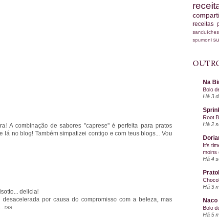
recei
compart
receitas
sanduích
s
spumoni
OUTRO
Na Bi
Bolo d
Há 3 d
Sprin
Root 
Há 2 
ra! A combinação de sabores "caprese" é perfeita para pratos
te lá no blog! Também simpatizei contigo e com teus blogs... Vou
Doria
It's ti
moins 
Há 4 
Prato
Chocol
Há 3 
otto... delicia!
a desacelerada por causa do compromisso com a beleza, mas
Naco 
..rss
Bolo d
Há 5 