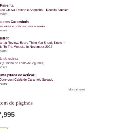
 Pimenta
o de Chuva Fofinho e Sequinho – Receita Simples
meses
la com Carambola
as leves e práticas para o verão
meses
istrot
chat Review: Every Thing You Should Know In
s To The Website In November 2022
meses
a de quinta
on (cubinho de caldo de legumes)
meses
ma pitada de açúcar...
Doce com Calda de Caramelo Salgado
meses
Mostrar todos
em de páginas
7,995