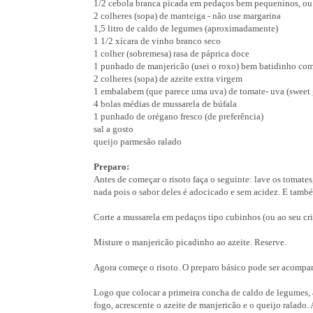
1/2 cebola branca picada em pedaços bem pequeninos, ou
2 colheres (sopa) de manteiga - não use margarina
1,5 litro de caldo de legumes (aproximadamente)
1 1/2 xícara de vinho branco seco
1 colher (sobremesa) rasa de páprica doce
1 punhado de manjericão (usei o roxo) bem batidinho com
2 colheres (sopa) de azeite extra virgem
1 embalabem (que parece uma uva) de tomate- uva (sweet 
4 bolas médias de mussarela de búfala
1 punhado de orégano fresco (de preferência)
sal a gosto
queijo parmesão ralado
Preparo:
Antes de começar o risoto faça o seguinte: lave os tomate
nada pois o sabor deles é adocicado e sem acidez. E tamb
Corte a mussarela em pedaços tipo cubinhos (ou ao seu crit
Misture o manjericão picadinho ao azeite. Reserve.
Agora começe o risoto. O preparo básico pode ser acomp
Logo que colocar a primeira concha de caldo de legumes, a
fogo, acrescente o azeite de manjericão e o queijo ralado