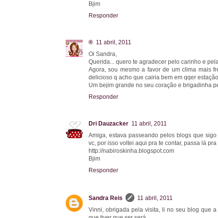
Bjim
Responder
®
11 abril, 2011
Oi Sandra,
Querida... quero te agradecer pelo carinho e pe
Agora, sou mesmo a favor de um clima mais fre
delicioso q acho que cairia bem em qqer estação.
Um bejim grande no seu coração e brigadinha pe
Responder
Dri Dauzacker
11 abril, 2011
Amiga, estava passeando pelos blogs que sigo
vc, por isso voltei aqui pra te contar, passa lá pra c
http://nabiroskinha.blogspot.com
Bjim
Responder
Sandra Reis
11 abril, 2011
Vinni, obrigada pela visita, li no seu blog que 
que tiver que ser será...