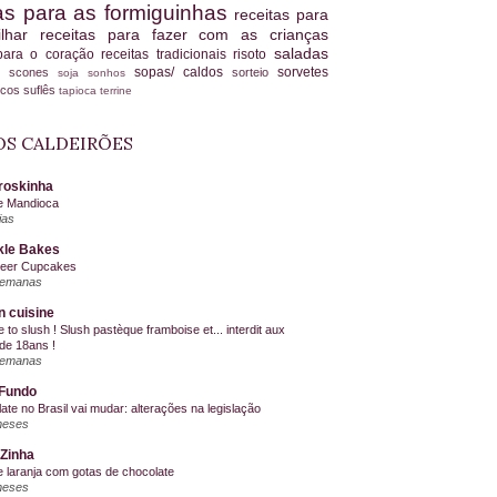
tas para as formiguinhas
receitas para
ilhar
receitas para fazer com as crianças
saladas
 para o coração
receitas tradicionais
risoto
sopas/ caldos
sorvetes
scones
sorteio
es
soja
sonhos
ucos
suflês
tapioca
terrine
S CALDEIRÕES
roskinha
e Mandioca
ias
kle Bakes
Beer Cupcakes
semanas
n cuisine
me to slush ! Slush pastèque framboise et... interdit aux
de 18ans !
semanas
Fundo
ate no Brasil vai mudar: alterações na legislação
meses
Zinha
e laranja com gotas de chocolate
meses