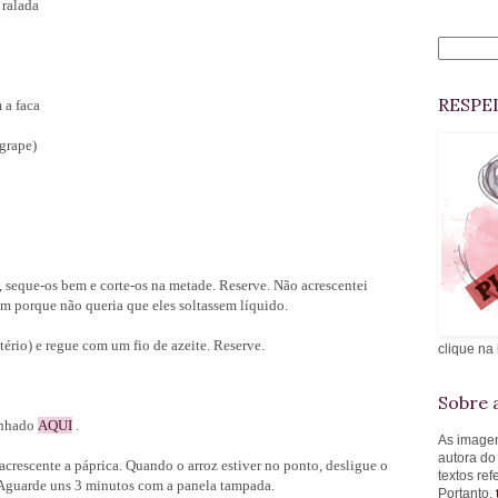
 ralada
RESPE
 a faca
grape)
s, seque-os bem e corte-os na metade. Reserve. Não acrescentei
ém porque não queria que eles soltassem líquido.
ério) e regue com um fio de azeite. Reserve.
clique na
Sobre a
anhado
AQUI
.
As imagen
autora do
crescente a páprica. Quando o arroz estiver no ponto, desligue o
textos re
. Aguarde uns 3 minutos com a panela tampada.
Portanto,