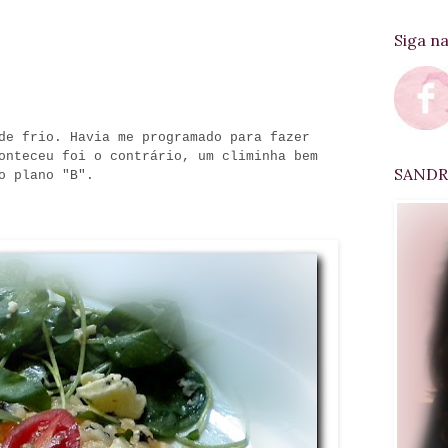
Siga n
de frio. Havia me programado para fazer
onteceu foi o contrário, um climinha bem
SANDRA
o plano "B".