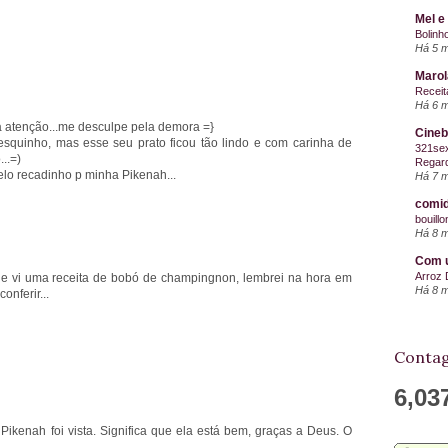
Mel e
Bolinh
Há 5 
Maro
Receit
Há 6 
la atenção...me desculpe pela demora =}
Cineb
squinho, mas esse seu prato ficou tão lindo e com carinha de
321sex
..=)
Regard
lo recadinho p minha Pikenah...
Há 7 
comid
bouill
Há 8 
Com u
Arroz 
 e vi uma receita de bobó de champingnon, lembrei na hora em
Há 8 
onferir...
Contag
6,03
a Pikenah foi vista. Significa que ela está bem, graças a Deus. O