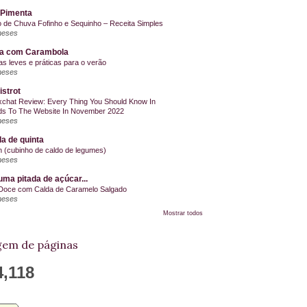
 Pimenta
o de Chuva Fofinho e Sequinho – Receita Simples
meses
la com Carambola
as leves e práticas para o verão
meses
istrot
chat Review: Every Thing You Should Know In
s To The Website In November 2022
meses
a de quinta
on (cubinho de caldo de legumes)
meses
ma pitada de açúcar...
Doce com Calda de Caramelo Salgado
meses
Mostrar todos
em de páginas
4,118