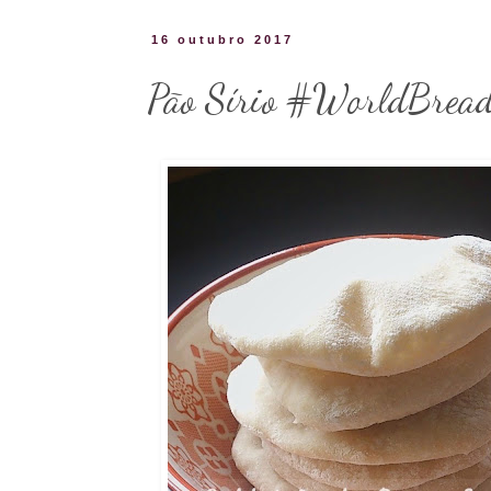
16 outubro 2017
Pão Sírio #WorldBre