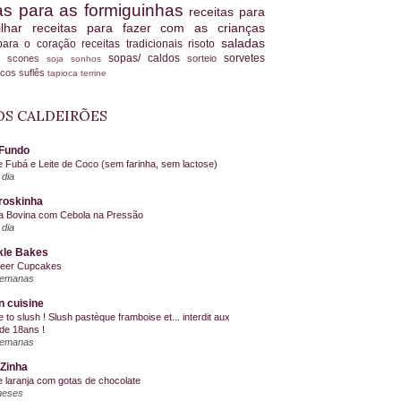
tas para as formiguinhas
receitas para
ilhar
receitas para fazer com as crianças
saladas
 para o coração
receitas tradicionais
risoto
sopas/ caldos
sorvetes
scones
sorteio
es
soja
sonhos
ucos
suflês
tapioca
terrine
S CALDEIRÕES
Fundo
e Fubá e Leite de Coco (sem farinha, sem lactose)
dia
roskinha
a Bovina com Cebola na Pressão
dia
kle Bakes
Beer Cupcakes
semanas
n cuisine
me to slush ! Slush pastèque framboise et... interdit aux
de 18ans !
semanas
Zinha
e laranja com gotas de chocolate
meses