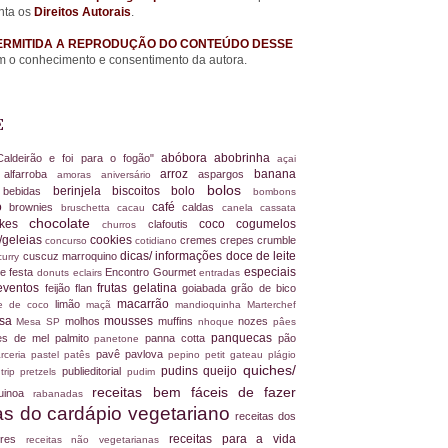
nta os
Direitos Autorais
.
ERMITIDA A REPRODUÇÃO DO CONTEÚDO DESSE
 o conhecimento e consentimento da autora.
E
abóbora
abobrinha
Caldeirão e foi para o fogão"
açai
arroz
banana
alfarroba
aspargos
a
amoras
aniversário
bolos
berinjela
biscoitos
bolo
s
bebidas
bombons
ro
café
brownies
caldas
bruschetta
cacau
canela
cassata
chocolate
akes
coco
cogumelos
clafoutis
churros
/geleias
cookies
cremes
crepes
crumble
concurso
cotidiano
dicas/ informações
doce de leite
cuscuz marroquino
curry
especiais
e festa
Encontro Gourmet
donuts
eclairs
entradas
eventos
frutas
gelatina
feijão
flan
goiabada
grão de bico
macarrão
limão
ite de coco
maçã
mandioquinha
Marterchef
ssa
mousses
molhos
muffins
nozes
Mesa SP
nhoque
pâes
panquecas
es de mel
palmito
panna cotta
pão
panetone
pavê
pavlova
rceria
pastel
patês
pepino
petit gateau
plágio
quiches/
pudins
queijo
publieditorial
 trip
pretzels
pudim
receitas bem fáceis de fazer
uinoa
rabanadas
tas do cardápio vegetariano
receitas dos
receitas para a vida
dores
receitas não vegetarianas