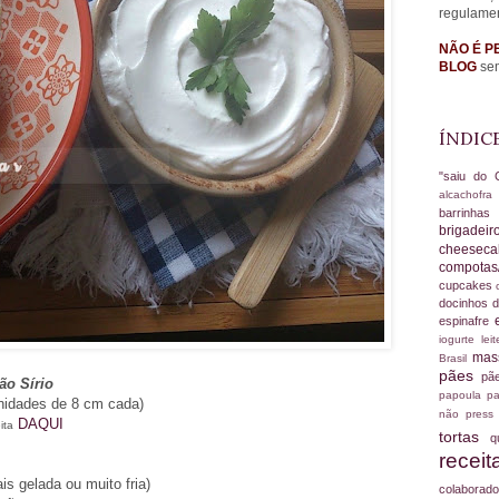
regulame
NÃO É P
BLOG
sem
ÍNDIC
"saiu do 
alcachofr
barrinha
brigadei
cheesec
compotas
cupcakes
docinhos d
espinafre
iogurte
le
ma
Brasil
pães
pã
ão Sírio
papoula
pa
nidades de 8 cm cada)
não
press
DAQUI
ita
tortas
q
recei
s gelada ou muito fria)
colabora