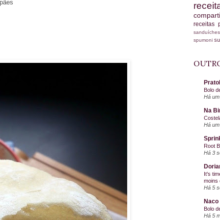
 pães
recei
compart
receitas
sanduích
s
spumoni
OUTRO
Prato
Bolo d
Há um 
Na Bi
Costel
Há um 
Sprin
Root 
Há 3 
Doria
It's ti
moins 
Há 5 
Naco 
Bolo d
Há 5 