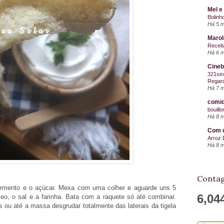
Mel e
Bolinh
Há 5 
Maro
Receit
Há 6 
Cineb
321sex
Regard
Há 7 
comid
bouill
Há 8 
Com u
Arroz 
Há 8 
Contag
fermento e o açúcar. Mexa com uma colher e aguarde uns 5
6,04
leo, o sal e a farinha. Bata com a raquete só até combinar.
 ou até a massa desgrudar totalmente das laterais da tigela