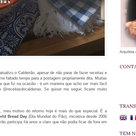
Arquiteta 
CONTA
tualizo o Caldeirão, apesar de não parar de fazer receitas e
 me faltado tempo para a postagem propriamente dita. Muitas
ta que fiz na ocasião - é um maneira que acho ser mais fácil
 @receitasdocaldeirao. Se quiser me seguir, ficarei muito
TRANS
 meu motivo do retorno hoje é mais do que especial. É a
rld Bread Day
(Dia Mundial do Pão), iniciativa desde 2006
irão participa há anos e claro que não podia ficar de fora em
TEM N