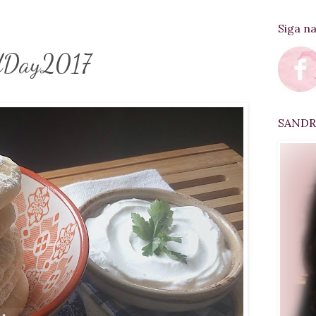
Siga n
adDay2017
SANDRA