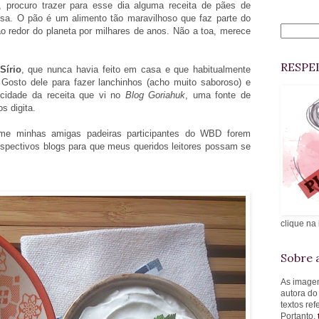
 procuro trazer para esse dia alguma receita de pães de
ssa. O pão é um alimento tão maravilhoso que faz parte do
o redor do planeta por milhares de anos. Não a toa, merece
RESPE
Sírio
, que nunca havia feito em casa e que habitualmente
Gosto dele para fazer lanchinhos (acho muito saboroso) e
cidade da receita que vi no
Blog
Goriahuk
, uma fonte de
s digita.
rme minhas amigas padeiras participantes do WBD forem
 respectivos blogs para que meus queridos leitores possam se
clique na
Sobre a
As imagen
autora do
textos re
Portanto,