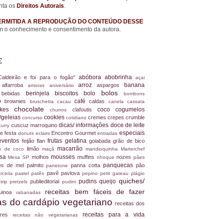
nta os
Direitos Autorais
.
ERMITIDA A REPRODUÇÃO DO CONTEÚDO DESSE
 o conhecimento e consentimento da autora.
E
abóbora
abobrinha
Caldeirão e foi para o fogão"
açai
arroz
banana
alfarroba
aspargos
a
amoras
aniversário
bolos
berinjela
biscoitos
bolo
s
bebidas
bombons
ro
café
brownies
caldas
bruschetta
cacau
canela
cassata
chocolate
akes
coco
cogumelos
clafoutis
churros
/geleias
cookies
cremes
crepes
crumble
concurso
cotidiano
dicas/ informações
doce de leite
cuscuz marroquino
curry
especiais
e festa
Encontro Gourmet
donuts
eclairs
entradas
eventos
frutas
gelatina
feijão
flan
goiabada
grão de bico
macarrão
limão
ite de coco
maçã
mandioquinha
Marterchef
ssa
mousses
molhos
muffins
nozes
Mesa SP
nhoque
pâes
panquecas
es de mel
palmito
panna cotta
pão
panetone
pavê
pavlova
rceria
pastel
patês
pepino
petit gateau
plágio
quiches/
pudins
queijo
publieditorial
 trip
pretzels
pudim
receitas bem fáceis de fazer
uinoa
rabanadas
tas do cardápio vegetariano
receitas dos
receitas para a vida
dores
receitas não vegetarianas