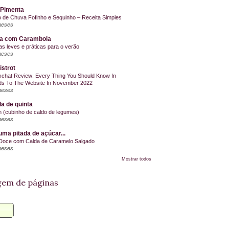
 Pimenta
o de Chuva Fofinho e Sequinho – Receita Simples
meses
la com Carambola
as leves e práticas para o verão
meses
istrot
chat Review: Every Thing You Should Know In
s To The Website In November 2022
meses
a de quinta
on (cubinho de caldo de legumes)
meses
ma pitada de açúcar...
Doce com Calda de Caramelo Salgado
meses
Mostrar todos
em de páginas