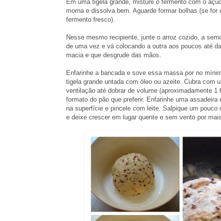
Em uma tigela grande, misture o fermento com o açúca
morna e dissolva bem. Aguarde formar bolhas (se for
fermento fresco).
Nesse mesmo recipiente, junte o arroz cozido, a semol
de uma vez e vá colocando a outra aos poucos até d
macia e que desgrude das mãos.
Enfarinhe a bancada e sove essa massa por no míni
tigela grande untada com óleo ou azeite. Cubra com 
ventilação até dobrar de volume (aproximadamente 1 
formato do pão que preferir. Enfarinhe uma assadeira
na superfície e pincele com leite. Salpique um pouco
e deixe crescer em lugar quente e sem vento por mais