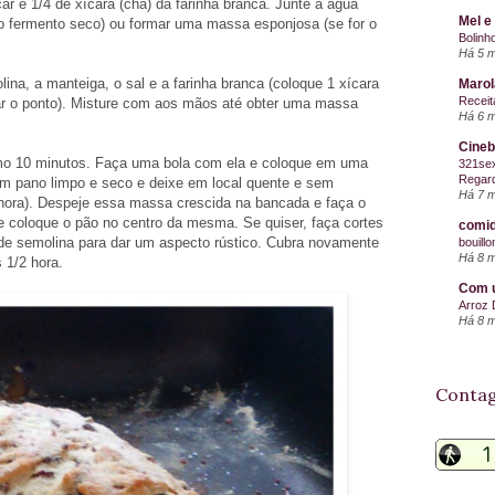
r e 1/4 de xícara (chá) da farinha branca. Junte a água
Mel e
 o fermento seco) ou formar uma massa esponjosa (se for o
Bolinh
Há 5 
ina, a manteiga, o sal e a farinha branca (coloque 1 xícara
Maro
Receit
ar o ponto). Misture com aos mãos até obter uma massa
Há 6 
Cineb
mo 10 minutos. Faça uma bola com ela e coloque em uma
321sex
Regard
um pano limpo e seco e deixe em local quente e sem
Há 7 
hora). Despeje essa massa crescida na bancada e faça o
 e coloque o pão no centro da mesma. Se quiser, faça cortes
comid
 de semolina para dar um aspecto rústico. Cubra novamente
bouill
Há 8 
 1/2 hora.
Com u
Arroz 
Há 8 
Contag