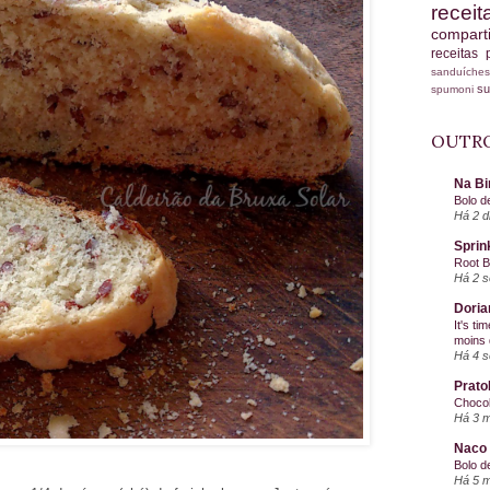
recei
compart
receitas
sanduích
s
spumoni
OUTRO
Na Bi
Bolo d
Há 2 d
Sprin
Root 
Há 2 
Doria
It's ti
moins 
Há 4 
Prato
Chocol
Há 3 
Naco 
Bolo d
Há 5 