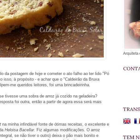
Arquiteta 
CONTA
ulo da postagem de hoje e cometer o ato falho ao ter lido "Pó
o isso, à propósito - e achar que o "Caldeirão da Bruxa
em-me queridos leitores, foi uma brincadeirinha.
se tivesse uma sobra de arroz já cozido na geladeira?
posta foi outra, então a partir de agora essa será mais
TRANS
t
na minha infindável fonte de ótimas receitas, o excelente e
 da
Heloisa Bacellar
. Fiz algumas modificações. O arroz
egral, se não tiver o outro) deixa o pão mais bonito e
TEM N