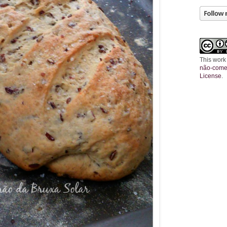
This work
não-comer
License
.