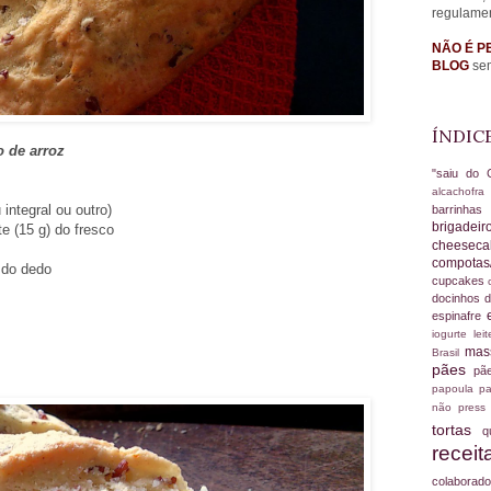
regulame
NÃO É P
BLOG
sem
ÍNDIC
 de arroz
"saiu do 
alcachofr
integral ou outro)
barrinha
brigadei
te (15 g) do fresco
cheesec
compotas
 do dedo
cupcakes
docinhos d
espinafre
iogurte
le
ma
Brasil
pães
pã
papoula
pa
não
press
tortas
q
recei
colabora