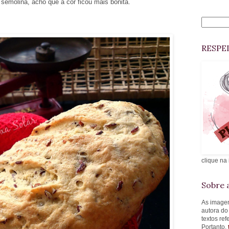
 semolina, acho que a cor ficou mais bonita.
RESPE
clique na
Sobre a
As imagen
autora do
textos re
Portanto,