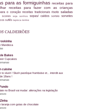
tas para as formiguinhas
receitas para
ilhar
receitas para fazer com as crianças
saladas
 para o coração
receitas tradicionais
risoto
sopas/ caldos
sorvetes
scones
sorteio
es
soja
sonhos
ucos
suflês
tapioca
terrine
S CALDEIRÕES
roskinha
e Mandioca
ias
kle Bakes
Beer Cupcakes
semanas
n cuisine
me to slush ! Slush pastèque framboise et... interdit aux
de 18ans !
semanas
Fundo
ate no Brasil vai mudar: alterações na legislação
meses
Zinha
e laranja com gotas de chocolate
meses