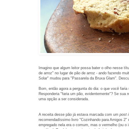
Imagino que algum leitor possa bater o olho nesse tít
de arroz" no lugar de pão de arroz - ando fazendo muit
Solar" mudou para "Passarela da Bruxa Glam". Desculp
Bom, então agora a pergunta do dia: o que você faria 
Responderia "faria um pão, evidentemente"? Se sua res
uma opção a ser considerada.
A receita desse pão já estava marcada com um
post i
recomendadíssimo livro "Cozinhando para Amigos 2"
empregado nela era o comum, mas o vermelho (ou o int