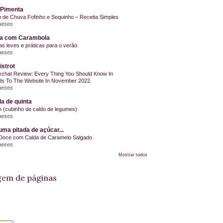
 Pimenta
o de Chuva Fofinho e Sequinho – Receita Simples
meses
la com Carambola
as leves e práticas para o verão
meses
istrot
chat Review: Every Thing You Should Know In
s To The Website In November 2022
meses
a de quinta
on (cubinho de caldo de legumes)
meses
ma pitada de açúcar...
Doce com Calda de Caramelo Salgado
meses
Mostrar todos
em de páginas