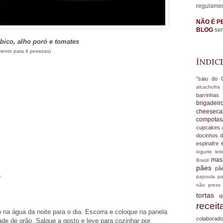
regulame
NÃO É P
BLOG
sem
bico, alho poró e tomates
ento para 4 pessoas)
ÍNDIC
"saiu do 
alcachofr
barrinha
brigadei
cheesec
compotas
cupcakes
docinhos d
espinafre
iogurte
le
ma
Brasil
pães
pã
o
papoula
pa
não
press
tortas
q
recei
o na água da noite para o dia. Escorra e coloque na panela
colabora
e de grão. Salgue a gosto e leve para cozinhar por