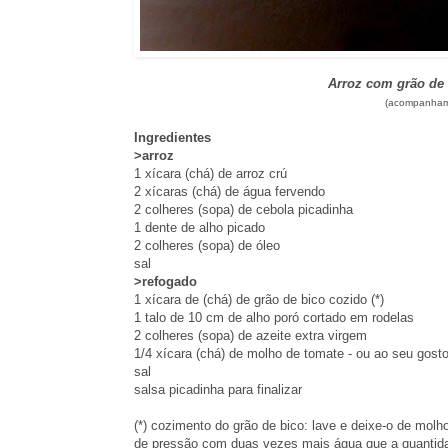
Arroz com grão de 
(acompanham
Ingredientes
>arroz
1 xícara (chá) de arroz crú
2 xícaras (chá) de água fervendo
2 colheres (sopa) de cebola picadinha
1 dente de alho picado
2 colheres (sopa) de óleo
sal
>refogado
1 xícara de (chá) de grão de bico cozido (*)
1 talo de 10 cm de alho poró cortado em rodelas
2 colheres (sopa) de azeite extra virgem
1/4 xícara (chá) de molho de tomate - ou ao seu gost
sal
salsa picadinha para finalizar
(*) cozimento do grão de bico: lave e deixe-o de molh
de pressão com duas vezes mais água que a quantidad