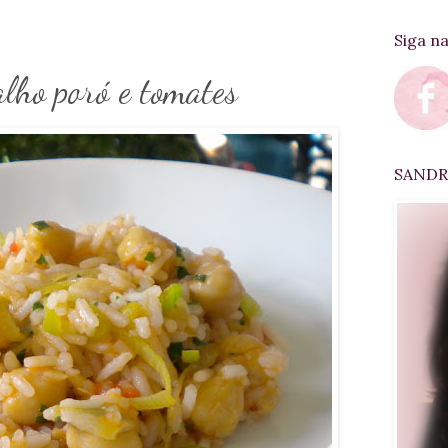
Siga n
alho poró e tomates
SANDRA