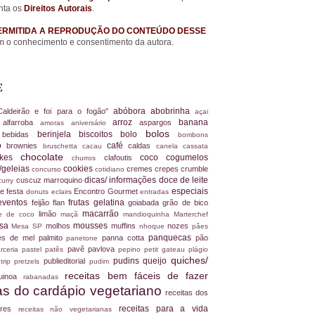
nta os
Direitos Autorais
.
ERMITIDA A REPRODUÇÃO DO CONTEÚDO DESSE
 o conhecimento e consentimento da autora.
E
abóbora
abobrinha
Caldeirão e foi para o fogão"
açai
arroz
banana
alfarroba
aspargos
a
amoras
aniversário
bolos
berinjela
biscoitos
bolo
s
bebidas
bombons
ro
café
brownies
caldas
bruschetta
cacau
canela
cassata
chocolate
akes
coco
cogumelos
clafoutis
churros
/geleias
cookies
cremes
crepes
crumble
concurso
cotidiano
dicas/ informações
doce de leite
cuscuz marroquino
curry
especiais
e festa
Encontro Gourmet
donuts
eclairs
entradas
eventos
frutas
gelatina
feijão
flan
goiabada
grão de bico
macarrão
limão
ite de coco
maçã
mandioquinha
Marterchef
ssa
mousses
molhos
muffins
nozes
Mesa SP
nhoque
pâes
panquecas
es de mel
palmito
panna cotta
pão
panetone
pavê
pavlova
rceria
pastel
patês
pepino
petit gateau
plágio
quiches/
pudins
queijo
publieditorial
 trip
pretzels
pudim
receitas bem fáceis de fazer
uinoa
rabanadas
tas do cardápio vegetariano
receitas dos
receitas para a vida
dores
receitas não vegetarianas