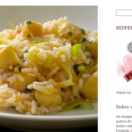
RESPE
clique na
Sobre a
As imagen
autora do
textos re
Portanto,