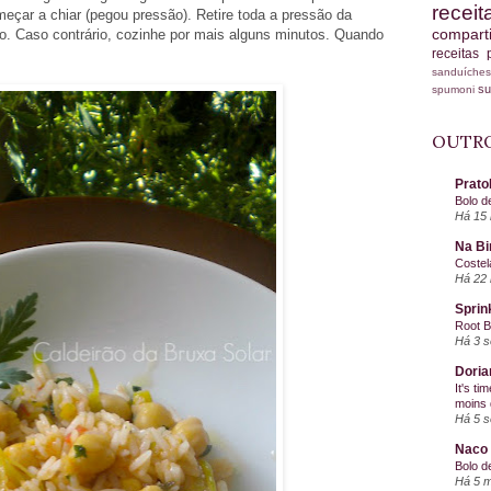
recei
çar a chiar (pegou pressão). Retire toda a pressão da
compart
o. Caso contrário, cozinhe por mais alguns minutos. Quando
receitas
sanduích
s
spumoni
OUTRO
Prato
Bolo d
Há 15 
Na Bi
Costel
Há 22 
Sprin
Root 
Há 3 
Doria
It's ti
moins 
Há 5 
Naco 
Bolo d
Há 5 