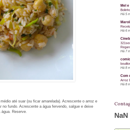
Mel e
Bolinh
Há 5 
Maro
Receit
Há 6 
Cineb
321sex
Regard
Há 7 
comid
bouill
Há 8 
Com u
Arroz 
Há 8 
médio até suar (ou ficar amarelada). Acrescente o arroz e
Contag
r no fundo. Acrescente a água fervendo, salgue e deixe
a água. Reserve.
NaN