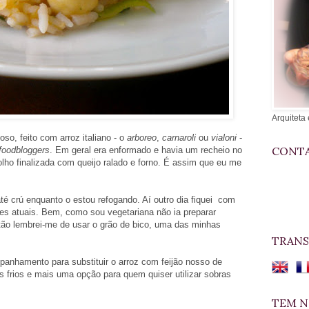
Arquiteta 
o, feito com arroz italiano - o
arboreo
,
carnaroli
ou
vialoni
-
CONTA
foodbloggers
. Em geral era enformado e havia um recheio no
ho finalizada com queijo ralado e forno. É assim que eu me
 crú enquanto o estou refogando. Aí outro dia fiquei com
es atuais. Bem, como sou vegetariana não ia preparar
ntão lembrei-me de usar o grão de bico, uma das minhas
TRANS
panhamento para substituir o arroz com feijão nosso de
s frios e mais uma opção para quem quiser utilizar sobras
TEM N