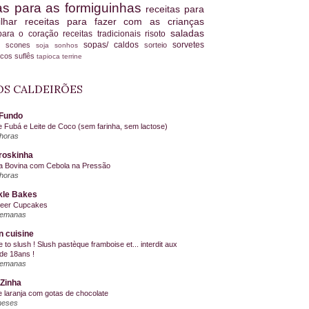
tas para as formiguinhas
receitas para
ilhar
receitas para fazer com as crianças
saladas
 para o coração
receitas tradicionais
risoto
sopas/ caldos
sorvetes
scones
sorteio
es
soja
sonhos
ucos
suflês
tapioca
terrine
S CALDEIRÕES
Fundo
e Fubá e Leite de Coco (sem farinha, sem lactose)
horas
roskinha
a Bovina com Cebola na Pressão
horas
kle Bakes
Beer Cupcakes
semanas
n cuisine
me to slush ! Slush pastèque framboise et... interdit aux
de 18ans !
semanas
Zinha
e laranja com gotas de chocolate
meses