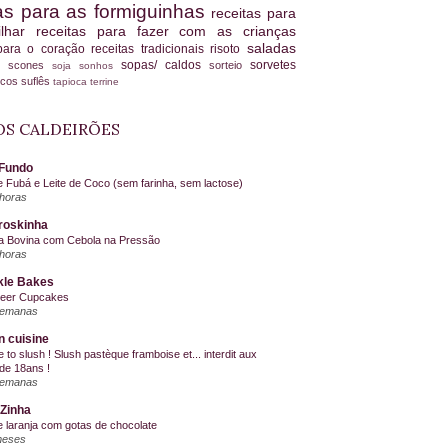
tas para as formiguinhas
receitas para
ilhar
receitas para fazer com as crianças
saladas
 para o coração
receitas tradicionais
risoto
sopas/ caldos
sorvetes
scones
sorteio
es
soja
sonhos
ucos
suflês
tapioca
terrine
S CALDEIRÕES
Fundo
e Fubá e Leite de Coco (sem farinha, sem lactose)
horas
roskinha
a Bovina com Cebola na Pressão
horas
kle Bakes
Beer Cupcakes
semanas
n cuisine
me to slush ! Slush pastèque framboise et... interdit aux
de 18ans !
semanas
Zinha
e laranja com gotas de chocolate
meses