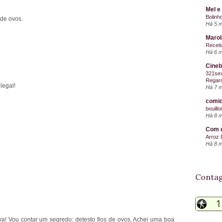
Mel e
Bolinh
 de ovos.
Há 5 
Maro
Receit
Há 6 
Cineb
321sex
Regard
legal!
Há 7 
comid
bouill
Há 8 
Com u
Arroz 
Há 8 
Contag
tiva! Vou contar um segredo: detesto fios de ovos. Achei uma boa