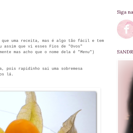
Siga n
 que uma receita, mas é algo tão fácil e tem
u assim que vi esses Fios de "Ovos"
SANDRA
mente mas acho que o nome dela é "
Menu
")
a, pois rapidinho sai uma sobremesa
os lá.