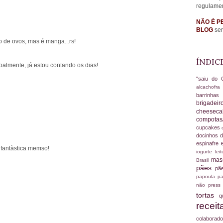
regulame
NÃO É P
BLOG
sem
 de ovos, mas é manga...rs!
ÍNDIC
almente, já estou contando os dias!
"saiu do 
alcachofr
barrinha
brigadei
cheesec
compotas
cupcakes
docinhos d
espinafre
, fantàstica memso!
iogurte
le
ma
Brasil
pães
pã
papoula
pa
não
press
tortas
q
recei
colabora