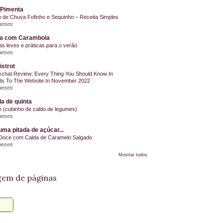
 Pimenta
o de Chuva Fofinho e Sequinho – Receita Simples
meses
la com Carambola
as leves e práticas para o verão
meses
istrot
chat Review: Every Thing You Should Know In
s To The Website In November 2022
meses
a de quinta
on (cubinho de caldo de legumes)
meses
ma pitada de açúcar...
Doce com Calda de Caramelo Salgado
meses
Mostrar todos
em de páginas