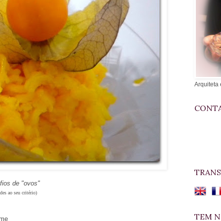
Arquiteta 
CONTA
TRANS
fios de "ovos"
des ao seu critério)
TEM N
rme