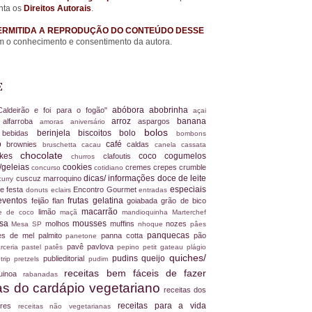
nta os
Direitos Autorais
.
ERMITIDA A REPRODUÇÃO DO CONTEÚDO DESSE
 o conhecimento e consentimento da autora.
E
abóbora
abobrinha
Caldeirão e foi para o fogão"
açai
arroz
banana
alfarroba
aspargos
a
amoras
aniversário
bolos
berinjela
biscoitos
bolo
s
bebidas
bombons
ro
café
brownies
caldas
bruschetta
cacau
canela
cassata
chocolate
akes
coco
cogumelos
clafoutis
churros
/geleias
cookies
cremes
crepes
crumble
concurso
cotidiano
dicas/ informações
doce de leite
cuscuz marroquino
curry
especiais
e festa
Encontro Gourmet
donuts
eclairs
entradas
eventos
frutas
gelatina
feijão
flan
goiabada
grão de bico
macarrão
limão
ite de coco
maçã
mandioquinha
Marterchef
ssa
mousses
molhos
muffins
nozes
Mesa SP
nhoque
pâes
panquecas
es de mel
palmito
panna cotta
pão
panetone
pavê
pavlova
rceria
pastel
patês
pepino
petit gateau
plágio
quiches/
pudins
queijo
publieditorial
 trip
pretzels
pudim
receitas bem fáceis de fazer
uinoa
rabanadas
tas do cardápio vegetariano
receitas dos
receitas para a vida
dores
receitas não vegetarianas