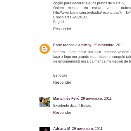
opção para decorar alguns pratos de Natal :-)
Ontem mesmo eu estava vendo outros
http://www.band.com.br/diadia/receita.asp
Chocolates)&r=20185
Beijos!
Responder
Entre tachos e a bimby
29 novembro, 2011
Sandra.... Amei essa sua dica.. menina vc nem
faço é logo em grande quantidade e congelo (at
de encomendas) essa da manga me deixou de boc
Beijocas
Responder
Maria Inês Feijó
29 novembro, 2011
Excelente dica!!!! Beijão
Responder
Adriana M
29 novembro, 2011