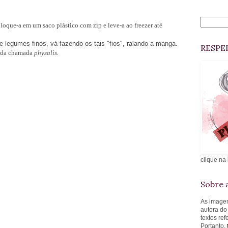
que-a em um saco plástico com zip e leve-a ao freezer até
 legumes finos, vá fazendo os tais "fios", ralando a manga.
RESPE
inda chamada
physalis.
clique na
Sobre a
As imagen
autora do
textos re
Portanto,