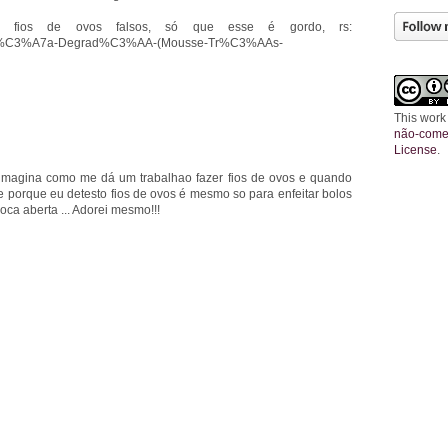
 fios de ovos falsos, só que esse é gordo, rs:
?n=Ta%C3%A7a-Degrad%C3%AA-(Mousse-Tr%C3%AAs-
This work
não-comer
License
.
 imagina como me dá um trabalhao fazer fios de ovos e quando
e porque eu detesto fios de ovos é mesmo so para enfeitar bolos
a aberta ... Adorei mesmo!!!