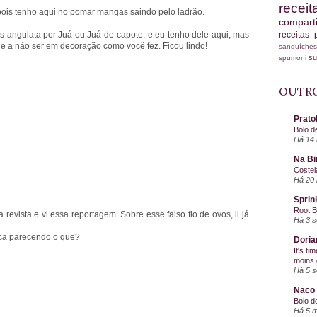
recei
 pois tenho aqui no pomar mangas saindo pelo ladrão.
compart
 angulata por Juá ou Juá-de-capote, e eu tenho dele aqui, mas
receitas
 a não ser em decoração como você fez. Ficou lindo!
sanduích
s
spumoni
OUTRO
Prato
Bolo d
Há 14 
Na Bi
Costel
Há 20 
Sprin
Root 
revista e vi essa reportagem. Sobre esse falso fio de ovos, li já
Há 3 
ica parecendo o que?
Doria
It's ti
moins 
Há 5 
Naco 
Bolo d
Há 5 