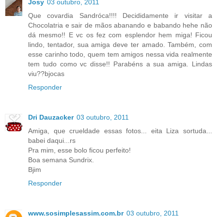
Josy
03 outubro, 2011
Que covardia Sandróca!!!! Decididamente ir visitar a
Chocolatria e sair de mãos abanando e babando hehe não
dá mesmo!! E vc os fez com esplendor hem miga! Ficou
lindo, tentador, sua amiga deve ter amado. Também, com
esse carinho todo, quem tem amigos nessa vida realmente
tem tudo como vc disse!! Parabéns a sua amiga. Lindas
viu??bjocas
Responder
Dri Dauzacker
03 outubro, 2011
Amiga, que crueldade essas fotos... eita Liza sortuda...
babei daqui...rs
Pra mim, esse bolo ficou perfeito!
Boa semana Sundrix.
Bjim
Responder
www.sosimplesassim.com.br
03 outubro, 2011