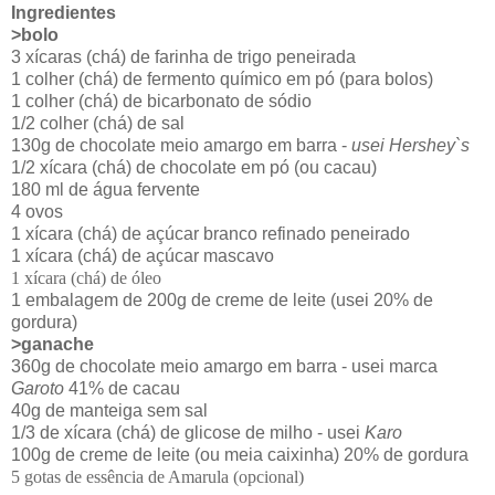
Ingredientes
>bolo
3 xícaras (chá) de farinha de trigo peneirada
1 colher (chá) de fermento químico em pó (para bolos)
1 colher (chá) de bicarbonato de sódio
1/2 colher (chá) de sal
130g de chocolate meio amargo em barra -
usei Hershey`s
1/2 xícara (chá) de chocolate em pó (ou cacau)
180 ml de água fervente
4 ovos
1 xícara (chá) de açúcar branco refinado peneirado
1 xícara (chá) de açúcar mascavo
1 xícara (chá) de óleo
1 embalagem de 200g de creme de leite (usei 20% de
gordura)
>ganache
360g de chocolate meio amargo em barra - usei marca
Garoto
41% de cacau
40g de manteiga sem sal
1/3 de xícara (chá) de glicose de milho - usei
Karo
100g de creme de leite (ou meia caixinha) 20% de gordura
5 gotas de essência de Amarula (opcional)