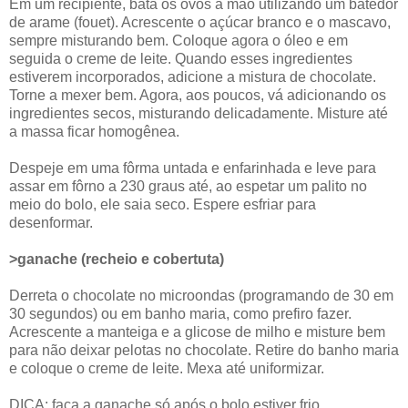
Em um recipiente, bata os ovos à mão utilizando um batedor
de arame (fouet). Acrescente o açúcar branco e o mascavo,
sempre misturando bem. Coloque agora o óleo e em
seguida o creme de leite. Quando esses ingredientes
estiverem incorporados, adicione a mistura de chocolate.
Torne a mexer bem. Agora, aos poucos, vá adicionando os
ingredientes secos, misturando delicadamente. Misture até
a massa ficar homogênea.
Despeje em uma fôrma untada e enfarinhada e leve para
assar em fôrno a 230 graus até, ao espetar um palito no
meio do bolo, ele saia seco. Espere esfriar para
desenformar.
>ganache (recheio e cobertuta)
Derreta o chocolate no microondas (programando de 30 em
30 segundos) ou em banho maria, como prefiro fazer.
Acrescente a manteiga e a glicose de milho e misture bem
para não deixar pelotas no chocolate. Retire do banho maria
e coloque o creme de leite. Mexa até uniformizar.
DICA: faça a ganache só após o bolo estiver frio.