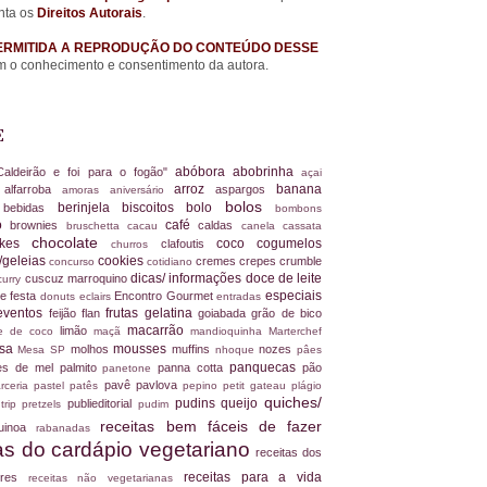
nta os
Direitos Autorais
.
ERMITIDA A REPRODUÇÃO DO CONTEÚDO DESSE
 o conhecimento e consentimento da autora.
E
abóbora
abobrinha
Caldeirão e foi para o fogão"
açai
arroz
banana
alfarroba
aspargos
a
amoras
aniversário
bolos
berinjela
biscoitos
bolo
s
bebidas
bombons
ro
café
brownies
caldas
bruschetta
cacau
canela
cassata
chocolate
akes
coco
cogumelos
clafoutis
churros
/geleias
cookies
cremes
crepes
crumble
concurso
cotidiano
dicas/ informações
doce de leite
cuscuz marroquino
curry
especiais
e festa
Encontro Gourmet
donuts
eclairs
entradas
eventos
frutas
gelatina
feijão
flan
goiabada
grão de bico
macarrão
limão
ite de coco
maçã
mandioquinha
Marterchef
ssa
mousses
molhos
muffins
nozes
Mesa SP
nhoque
pâes
panquecas
es de mel
palmito
panna cotta
pão
panetone
pavê
pavlova
rceria
pastel
patês
pepino
petit gateau
plágio
quiches/
pudins
queijo
publieditorial
 trip
pretzels
pudim
receitas bem fáceis de fazer
uinoa
rabanadas
tas do cardápio vegetariano
receitas dos
receitas para a vida
dores
receitas não vegetarianas