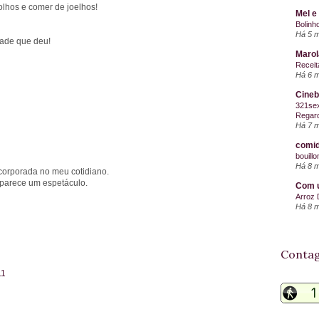
olhos e comer de joelhos!
Mel e
Bolinh
Há 5 
tade que deu!
Maro
Receit
Há 6 
Cineb
321sex
Regard
Há 7 
comid
bouill
Há 8 
incorporada no meu cotidiano.
s parece um espetáculo.
Com u
Arroz 
Há 8 
Contag
11