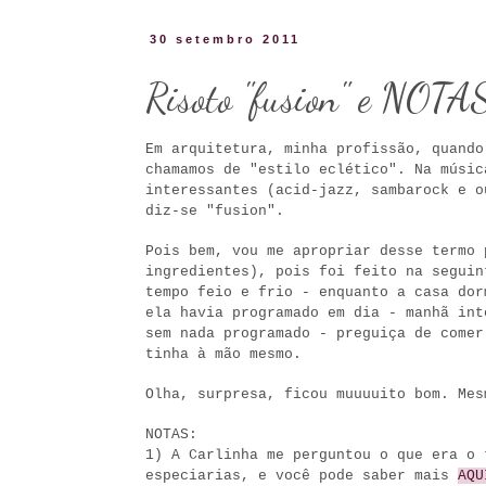
30 setembro 2011
Risoto "fusion" e N
Em arquitetura, minha profissão, quando
chamamos de "estilo eclético". Na músic
interessantes (acid-jazz, sambarock e o
diz-se "fusion".
Pois bem, vou me apropriar desse termo 
ingredientes), pois foi feito na seguin
tempo feio e frio - enquanto a casa dor
ela havia programado em dia - manhã int
sem nada programado - preguiça de comer
tinha à mão mesmo.
Olha, surpresa, ficou muuuuito bom. Mes
NOTAS:
1) A Carlinha me perguntou o que era o 
especiarias, e você pode saber mais
AQU