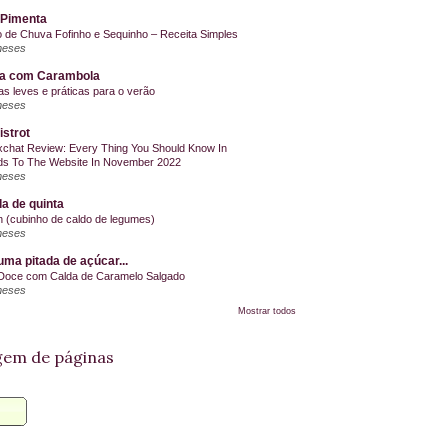
 Pimenta
o de Chuva Fofinho e Sequinho – Receita Simples
meses
la com Carambola
as leves e práticas para o verão
meses
istrot
chat Review: Every Thing You Should Know In
s To The Website In November 2022
meses
a de quinta
on (cubinho de caldo de legumes)
meses
ma pitada de açúcar...
Doce com Calda de Caramelo Salgado
meses
Mostrar todos
em de páginas