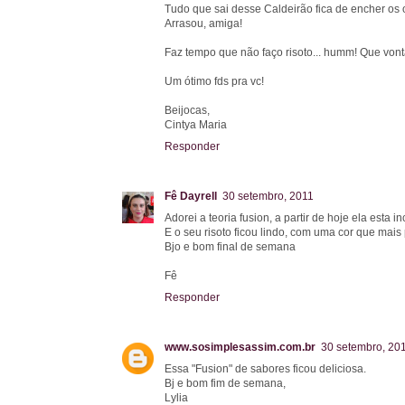
Tudo que sai desse Caldeirão fica de encher os 
Arrasou, amiga!
Faz tempo que não faço risoto... humm! Que von
Um ótimo fds pra vc!
Beijocas,
Cintya Maria
Responder
Fê Dayrell
30 setembro, 2011
Adorei a teoria fusion, a partir de hoje ela esta 
E o seu risoto ficou lindo, com uma cor que mai
Bjo e bom final de semana
Fê
Responder
www.sosimplesassim.com.br
30 setembro, 20
Essa "Fusion" de sabores ficou deliciosa.
Bj e bom fim de semana,
Lylia