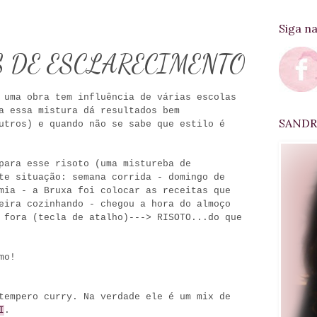
Siga n
OTAS DE ESCLARECIMENTO
 uma obra tem influência de várias escolas
a essa mistura dá resultados bem
SANDRA
utros) e quando não se sabe que estilo é
para esse risoto (uma mistureba de
te situação: semana corrida - domingo de
mia - a Bruxa foi colocar as receitas que
eira cozinhando - chegou a hora do almoço
 fora (tecla de atalho)---> RISOTO...do que
mo!
tempero curry. Na verdade ele é um mix de
I
.