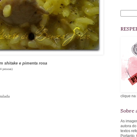
RESPE
m shitake e pimenta rosa
(4 pessoas)
ralada
clique na
Sobre a
As imagen
autora do
textos re
Portanto,