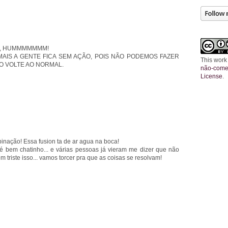
O, HUMMMMMMM!
AIS A GENTE FICA SEM AÇÃO, POIS NÃO PODEMOS FAZER
This work
O VOLTE AO NORMAL.
não-comer
License
.
o! Essa fusion ta de ar agua na boca!
é bem chatinho... e várias pessoas já vieram me dizer que não
triste isso... vamos torcer pra que as coisas se resolvam!