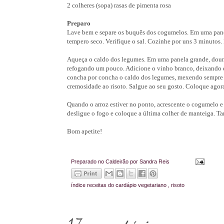
2 colheres (sopa) rasas de pimenta rosa
Preparo
Lave bem e separe os buquês dos cogumelos. Em uma panel
tempero seco. Verifique o sal. Cozinhe por uns 3 minutos.
Aqueça o caldo dos legumes. Em uma panela grande, doure 
refogando um pouco. Adicione o vinho branco, deixando d
concha por concha o caldo dos legumes, mexendo sempre p
cremosidade ao risoto. Salgue ao seu gosto. Coloque agora
Quando o arroz estiver no ponto, acrescente o cogumelo 
desligue o fogo e coloque a última colher de manteiga. T
Bom apetite!
Preparado no Caldeirão por
Sandra Reis
índice
receitas do cardápio vegetariano
,
risoto