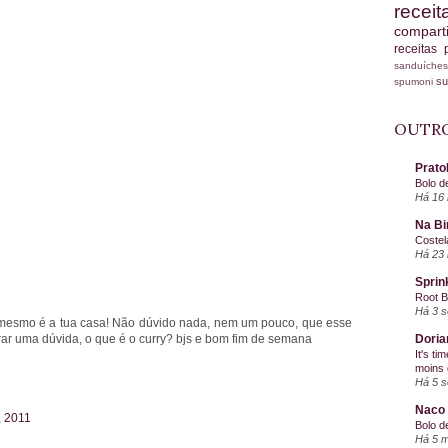
recei
compart
receitas
sanduích
s
spumoni
OUTRO
Prato
Bolo d
Há 16 
Na Bi
Costel
Há 23 
Sprin
Root 
Há 3 
 mesmo é a tua casa! Não dúvido nada, nem um pouco, que esse
irar uma dúvida, o que é o curry? bjs e bom fim de semana
Doria
It's ti
moins 
Há 5 
Naco 
, 2011
Bolo d
Há 5 