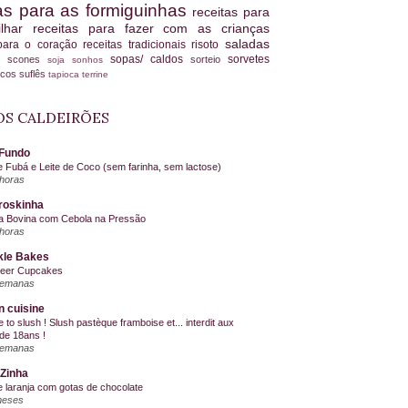
tas para as formiguinhas
receitas para
ilhar
receitas para fazer com as crianças
saladas
 para o coração
receitas tradicionais
risoto
sopas/ caldos
sorvetes
scones
sorteio
es
soja
sonhos
ucos
suflês
tapioca
terrine
S CALDEIRÕES
Fundo
e Fubá e Leite de Coco (sem farinha, sem lactose)
horas
roskinha
a Bovina com Cebola na Pressão
horas
kle Bakes
Beer Cupcakes
semanas
n cuisine
me to slush ! Slush pastèque framboise et... interdit aux
de 18ans !
semanas
Zinha
e laranja com gotas de chocolate
meses