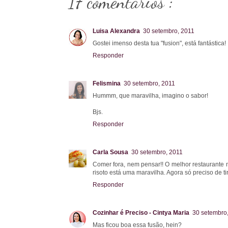
17 comentários :
Luisa Alexandra
30 setembro, 2011
Gostei imenso desta tua "fusion", está fantástica!
Responder
Felismina
30 setembro, 2011
Hummm, que maravilha, imagino o sabor!
Bjs.
Responder
Carla Sousa
30 setembro, 2011
Comer fora, nem pensar!! O melhor restaurante
risoto está uma maravilha. Agora só preciso de t
Responder
Cozinhar é Preciso - Cintya Maria
30 setembro
Mas ficou boa essa fusão, hein?