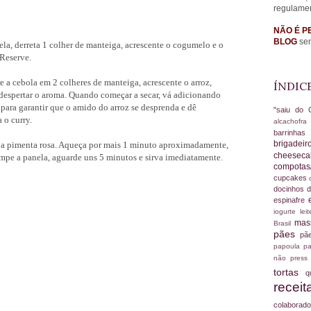
regulame
NÃO É P
BLOG
sem
a, derreta 1 colher de manteiga, acrescente o cogumelo e o
 Reserve.
a cebola em 2 colheres de manteiga, acrescente o arroz,
ÍNDIC
espertar o aroma. Quando começar a secar, vá adicionando
ara garantir que o amido do arroz se desprenda e dê
"saiu do 
 o curry.
alcachofr
barrinha
brigadei
e a pimenta rosa. Aqueça por mais 1 minuto aproximadamente,
cheesec
ampe a panela, aguarde uns 5 minutos e sirva imediatamente.
compotas
cupcakes
docinhos d
espinafre
iogurte
le
ma
Brasil
pães
pã
papoula
pa
não
press
tortas
q
recei
colabora