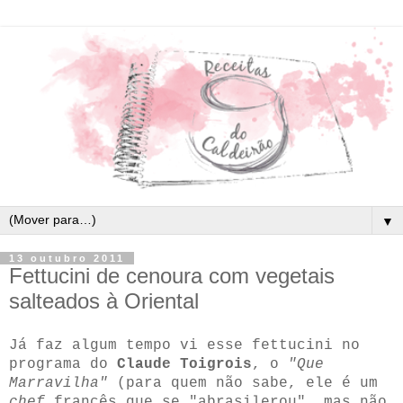
▼
13 outubro 2011
Fettucini de cenoura com vegetais
salteados à Oriental
Já faz algum tempo vi esse fettucini no
programa do
Claude Toigrois
, o
"Que
Marravilha"
(para quem não sabe, ele é um
chef
francês que se "abrasilerou", mas não