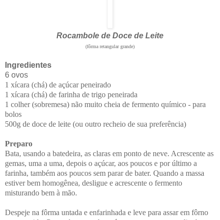
Rocambole de Doce de Leite
(fôrma retangular grande)
Ingredientes
6 ovos
1 xícara (chá) de açúcar peneirado
1 xícara (chá) de farinha de trigo peneirada
1 colher (sobremesa) não muito cheia de fermento químico - para
bolos
500g de doce de leite (ou outro recheio de sua preferência)
Preparo
Bata, usando a batedeira, as claras em ponto de neve. Acrescente as
gemas, uma a uma, depois o açúcar, aos poucos e por último a
farinha, também aos poucos sem parar de bater. Quando a massa
estiver bem homogênea, desligue e acrescente o fermento
misturando bem à mão.
Despeje na fôrma untada e enfarinhada e leve para assar em fôrno