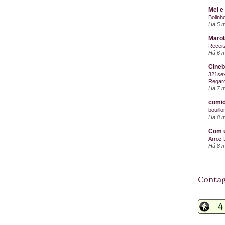
Mel e
Bolinh
Há 5 
Maro
Receit
Há 6 
Cineb
321sex
Regard
Há 7 
comid
bouill
Há 8 
Com u
Arroz 
Há 8 
Contag