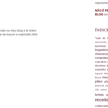
regulame
NÃO É P
BLOG
sem
ÍNDIC
stei no meu blog e te linkei:
he-de-bacon-e-espinafre.html
"saiu do 
alcachofr
barrinha
brigadei
cheesec
compotas
cupcakes
docinhos d
espinafre
iogurte
le
ma
Brasil
pães
pã
papoula
pa
não
press
tortas
q
recei
colabora