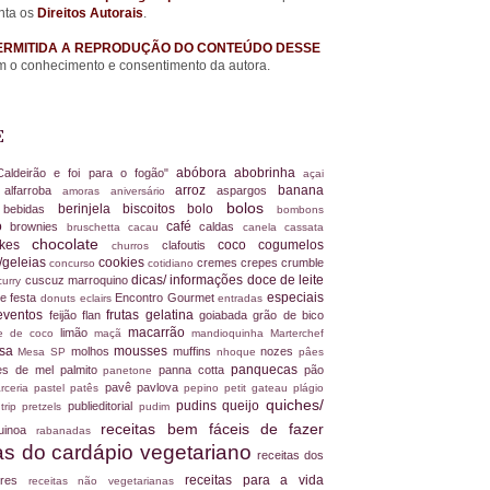
nta os
Direitos Autorais
.
ERMITIDA A REPRODUÇÃO DO CONTEÚDO DESSE
 o conhecimento e consentimento da autora.
E
abóbora
abobrinha
Caldeirão e foi para o fogão"
açai
arroz
banana
alfarroba
aspargos
a
amoras
aniversário
bolos
berinjela
biscoitos
bolo
s
bebidas
bombons
ro
café
brownies
caldas
bruschetta
cacau
canela
cassata
chocolate
akes
coco
cogumelos
clafoutis
churros
/geleias
cookies
cremes
crepes
crumble
concurso
cotidiano
dicas/ informações
doce de leite
cuscuz marroquino
curry
especiais
e festa
Encontro Gourmet
donuts
eclairs
entradas
eventos
frutas
gelatina
feijão
flan
goiabada
grão de bico
macarrão
limão
ite de coco
maçã
mandioquinha
Marterchef
ssa
mousses
molhos
muffins
nozes
Mesa SP
nhoque
pâes
panquecas
es de mel
palmito
panna cotta
pão
panetone
pavê
pavlova
rceria
pastel
patês
pepino
petit gateau
plágio
quiches/
pudins
queijo
publieditorial
 trip
pretzels
pudim
receitas bem fáceis de fazer
uinoa
rabanadas
tas do cardápio vegetariano
receitas dos
receitas para a vida
dores
receitas não vegetarianas