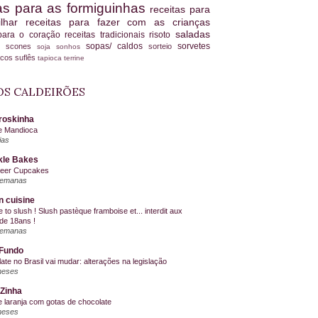
tas para as formiguinhas
receitas para
ilhar
receitas para fazer com as crianças
saladas
 para o coração
receitas tradicionais
risoto
sopas/ caldos
sorvetes
scones
sorteio
es
soja
sonhos
ucos
suflês
tapioca
terrine
S CALDEIRÕES
roskinha
e Mandioca
ias
kle Bakes
Beer Cupcakes
semanas
n cuisine
me to slush ! Slush pastèque framboise et... interdit aux
de 18ans !
semanas
Fundo
ate no Brasil vai mudar: alterações na legislação
meses
Zinha
e laranja com gotas de chocolate
meses