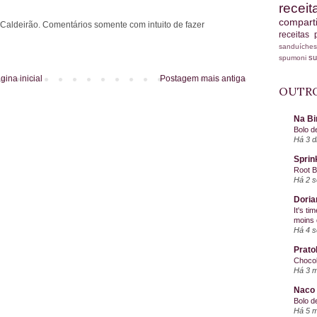
recei
compart
 Caldeirão. Comentários somente com intuito de fazer
receitas
sanduích
s
spumoni
gina inicial
Postagem mais antiga
OUTRO
Na Bi
Bolo d
Há 3 d
Sprin
Root 
Há 2 
Doria
It's ti
moins 
Há 4 
Prato
Chocol
Há 3 
Naco 
Bolo d
Há 5 