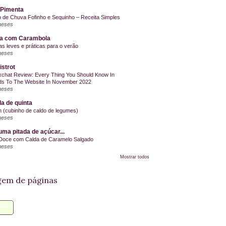
 Pimenta
o de Chuva Fofinho e Sequinho – Receita Simples
meses
la com Carambola
as leves e práticas para o verão
meses
istrot
chat Review: Every Thing You Should Know In
s To The Website In November 2022
meses
a de quinta
on (cubinho de caldo de legumes)
meses
ma pitada de açúcar...
Doce com Calda de Caramelo Salgado
meses
Mostrar todos
em de páginas