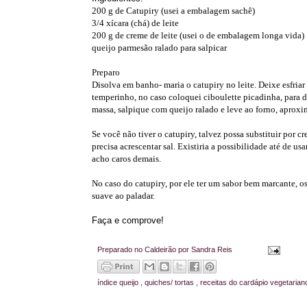
200 g de Catupiry (usei a embalagem sachê)
3/4 xícara (chá) de leite
200 g de creme de leite (usei o de embalagem longa vida)
queijo parmesão ralado para salpicar
Preparo
Disolva em banho- maria o catupiry no leite. Deixe esfria
temperinho, no caso coloquei ciboulette picadinha, para d
massa, salpique com queijo ralado e leve ao forno, apro
Se você não tiver o catupiry, talvez possa substituir por c
precisa acrescentar sal. Existiria a possibilidade até de 
acho caros demais.
No caso do catupiry, por ele ter um sabor bem marcante, o
suave ao paladar.
Faça e comprove!
Preparado no Caldeirão por
Sandra Reis
índice
queijo
,
quiches/ tortas
,
receitas do cardápio vegetarian