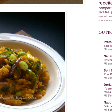
recei
compart
receitas
sanduích
s
spumoni
OUTRO
Prato
Bolo d
Há um 
Na Bi
Costel
Há um 
Sprin
Root 
Há 3 
Doria
It's ti
moins 
Há 5 
Naco 
Bolo d
Há 5 