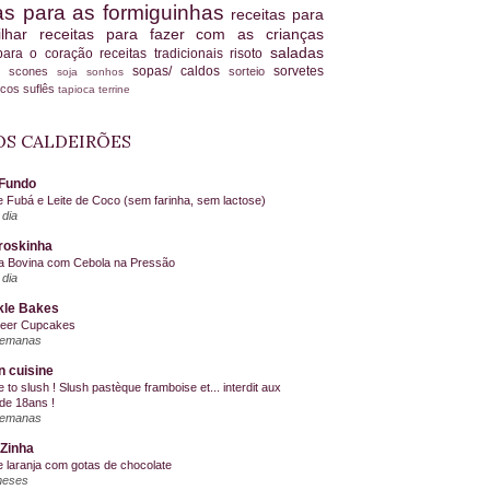
tas para as formiguinhas
receitas para
ilhar
receitas para fazer com as crianças
saladas
 para o coração
receitas tradicionais
risoto
sopas/ caldos
sorvetes
scones
sorteio
es
soja
sonhos
ucos
suflês
tapioca
terrine
S CALDEIRÕES
Fundo
e Fubá e Leite de Coco (sem farinha, sem lactose)
dia
roskinha
a Bovina com Cebola na Pressão
dia
kle Bakes
Beer Cupcakes
semanas
n cuisine
me to slush ! Slush pastèque framboise et... interdit aux
de 18ans !
semanas
Zinha
e laranja com gotas de chocolate
meses