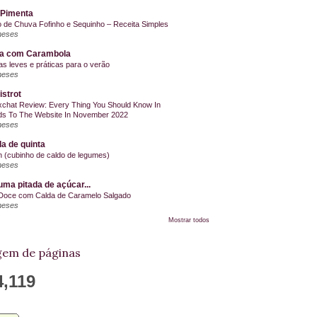
 Pimenta
o de Chuva Fofinho e Sequinho – Receita Simples
meses
la com Carambola
as leves e práticas para o verão
meses
istrot
chat Review: Every Thing You Should Know In
s To The Website In November 2022
meses
a de quinta
on (cubinho de caldo de legumes)
meses
ma pitada de açúcar...
Doce com Calda de Caramelo Salgado
meses
Mostrar todos
em de páginas
4,119