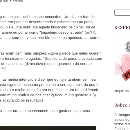
r seus pratos.
gers amigos - sobre esses conceitos. Um dia em tom de
mente era para ser desenformada e esborrachou no prato,
RESPE
ui vale uma nota: até aquele brigadeiro de colher, ou de
apareceu por aí como "brigadeiro desconstruído" (oi?!?).
 ficar com um visual não tão bonito ou apeitoso, aí, com o
rás eram bem mais simples. Agora parece que neles querem
aro e técnicas empregadas. "Bochecha de porco braseada com
de bananinha (diminutivo é super gourmet!) da serra e
Ufa!
mas minha intenção é dizer que eu hoje também dei meu
tá digno de nenhuma pretensão a ser algo mais do que é.
 todos) e minha intenção era que ficasse um tanto diferente
clique na
odo muito prático de cozinhar 2) ficou muito gostoso e 3)
ir adaptando os resultados.
Sobre a
vir a ser um acompanhamento bem gostoso para seus
As imagen
autora do
textos re
Portanto,