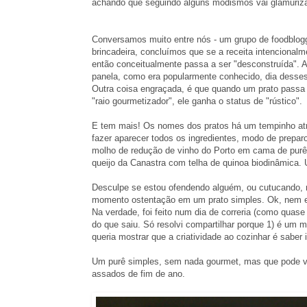
achando que seguindo alguns modismos vai glamuriza
Conversamos muito entre nós - um grupo de foodblog
brincadeira, concluímos que se a receita intencional
então conceitualmente passa a ser "desconstruída". Aq
panela, como era popularmente conhecido, dia desses 
Outra coisa engraçada, é que quando um prato passa a
"raio gourmetizador", ele ganha o status de "rústico".
E tem mais! Os nomes dos pratos há um tempinho at
fazer aparecer todos os ingredientes, modo de prep
molho de redução de vinho do Porto em cama de purê 
queijo da Canastra com telha de quinoa biodinâmica. 
Desculpe se estou ofendendo alguém, ou cutucando, 
momento ostentação em um prato simples. Ok, nem es
Na verdade, foi feito num dia de correria (como quase
do que saiu. Só resolvi compartilhar porque 1) é um m
queria mostrar que a criatividade ao cozinhar é saber 
Um purê simples, sem nada gourmet, mas que pode 
assados de fim de ano.