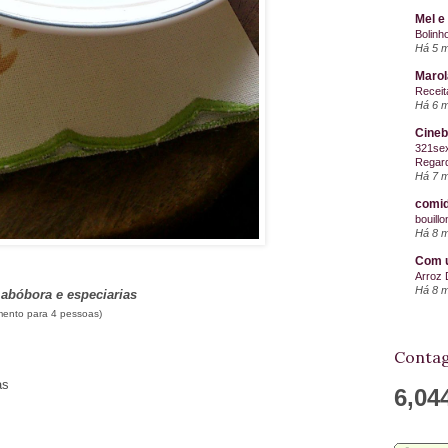
Mel e
Bolinh
Há 5 
Maro
Receit
Há 6 
Cineb
321sex
Regard
Há 7 
comid
bouill
Há 8 
Com u
Arroz 
Há 8 
 abóbora e especiarias
ento para 4 pessoas)
Contag
as
6,04