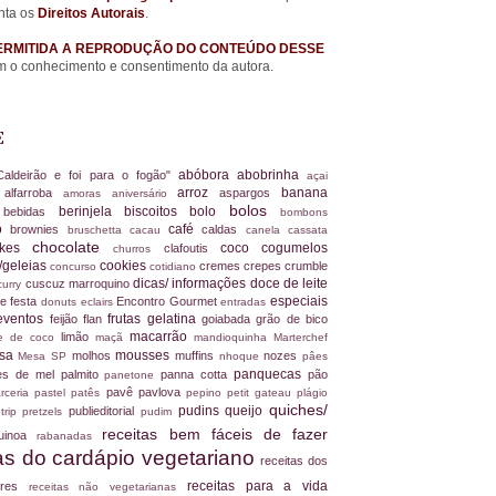
nta os
Direitos Autorais
.
ERMITIDA A REPRODUÇÃO DO CONTEÚDO DESSE
 o conhecimento e consentimento da autora.
E
abóbora
abobrinha
Caldeirão e foi para o fogão"
açai
arroz
banana
alfarroba
aspargos
a
amoras
aniversário
bolos
berinjela
biscoitos
bolo
s
bebidas
bombons
ro
café
brownies
caldas
bruschetta
cacau
canela
cassata
chocolate
akes
coco
cogumelos
clafoutis
churros
/geleias
cookies
cremes
crepes
crumble
concurso
cotidiano
dicas/ informações
doce de leite
cuscuz marroquino
curry
especiais
e festa
Encontro Gourmet
donuts
eclairs
entradas
eventos
frutas
gelatina
feijão
flan
goiabada
grão de bico
macarrão
limão
ite de coco
maçã
mandioquinha
Marterchef
ssa
mousses
molhos
muffins
nozes
Mesa SP
nhoque
pâes
panquecas
es de mel
palmito
panna cotta
pão
panetone
pavê
pavlova
rceria
pastel
patês
pepino
petit gateau
plágio
quiches/
pudins
queijo
publieditorial
 trip
pretzels
pudim
receitas bem fáceis de fazer
uinoa
rabanadas
tas do cardápio vegetariano
receitas dos
receitas para a vida
dores
receitas não vegetarianas