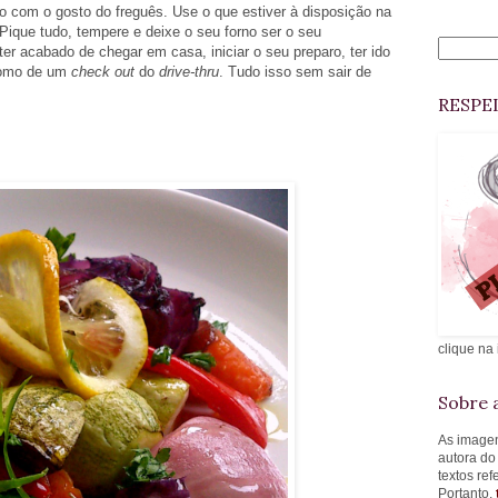
do com o gosto do freguês. Use o que estiver à disposição na
 Pique tudo, tempere e deixe o seu forno ser o seu
er acabado de chegar em casa, iniciar o seu preparo, ter ido
 como de um
check out
do
drive-thru
. Tudo isso sem sair de
RESPE
clique na
Sobre a
As imagen
autora do
textos re
Portanto,