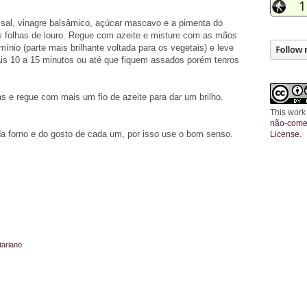
sal, vinagre balsâmico, açúcar mascavo e a pimenta do
as folhas de louro. Regue com azeite e misture com as mãos
nio (parte mais brilhante voltada para os vegetais) e leve
mais 10 a 15 minutos ou até que fiquem assados porém tenros
das e regue com mais um fio de azeite para dar um brilho.
This work
não-comer
da forno e do gosto de cada um, por isso use o bom senso.
License
.
tariano