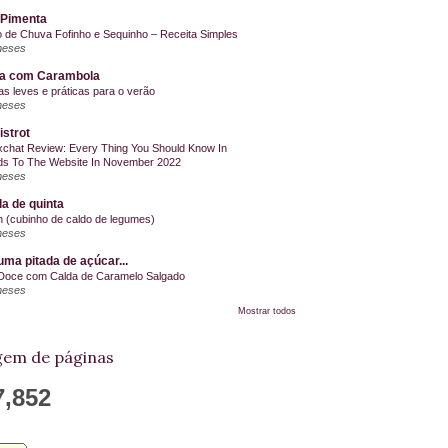
 Pimenta
o de Chuva Fofinho e Sequinho – Receita Simples
meses
la com Carambola
as leves e práticas para o verão
meses
istrot
chat Review: Every Thing You Should Know In
s To The Website In November 2022
meses
a de quinta
on (cubinho de caldo de legumes)
meses
ma pitada de açúcar...
Doce com Calda de Caramelo Salgado
meses
Mostrar todos
em de páginas
7,852