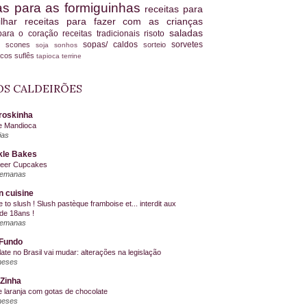
tas para as formiguinhas
receitas para
ilhar
receitas para fazer com as crianças
saladas
 para o coração
receitas tradicionais
risoto
sopas/ caldos
sorvetes
scones
sorteio
es
soja
sonhos
ucos
suflês
tapioca
terrine
S CALDEIRÕES
roskinha
e Mandioca
ias
kle Bakes
Beer Cupcakes
semanas
n cuisine
me to slush ! Slush pastèque framboise et... interdit aux
de 18ans !
semanas
Fundo
ate no Brasil vai mudar: alterações na legislação
meses
Zinha
e laranja com gotas de chocolate
meses