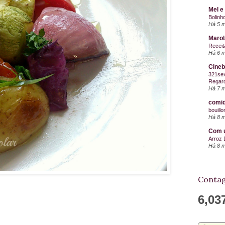
Mel e
Bolinh
Há 5 
Maro
Receit
Há 6 
Cineb
321sex
Regard
Há 7 
comid
bouill
Há 8 
Com u
Arroz 
Há 8 
Contag
6,03