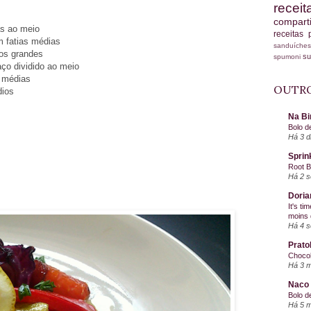
recei
compart
as ao meio
receitas
m fatias médias
sanduích
os grandes
s
spumoni
ço dividido ao meio
s médias
OUTRO
dios
Na Bi
Bolo d
Há 3 d
Sprin
Root 
Há 2 
Doria
It's ti
moins 
Há 4 
Prato
Chocol
Há 3 
Naco 
Bolo d
Há 5 