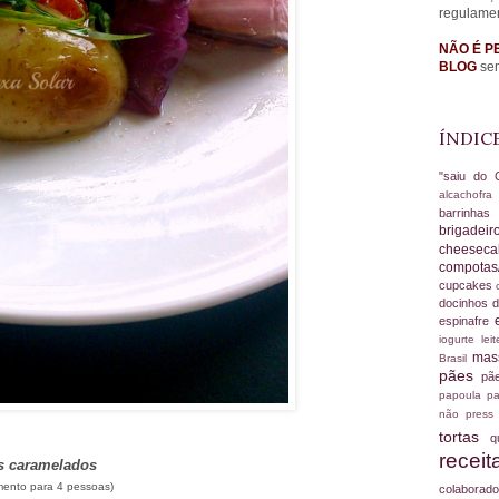
regulame
NÃO É P
BLOG
sem
ÍNDIC
"saiu do 
alcachofr
barrinha
brigadei
cheesec
compotas
cupcakes
docinhos d
espinafre
iogurte
le
ma
Brasil
pães
pã
papoula
pa
não
press
tortas
q
recei
s caramelados
ento para 4 pessoas)
colabora