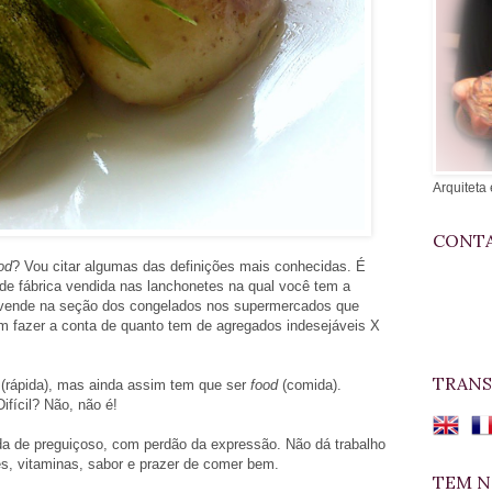
Arquiteta 
CONTA
od
? Vou citar algumas das definições mais conhecidas. É
de fábrica vendida nas lanchonetes na qual você tem a
 vende na seção dos congelados nos supermercados que
m fazer a conta de quanto tem de agregados indesejáveis X
TRANS
(rápida), mas ainda assim tem que ser
food
(comida).
ifícil? Não, não é!
da de preguiçoso, com perdão da expressão. Não dá trabalho
s, vitaminas, sabor e prazer de comer bem.
TEM N