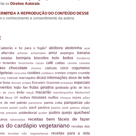
nta os
Direitos Autorais
.
ERMITIDA A REPRODUÇÃO DO CONTEÚDO DESSE
 o conhecimento e consentimento da autora.
E
abóbora
abobrinha
Caldeirão e foi para o fogão"
açai
arroz
banana
alfarroba
aspargos
a
amoras
aniversário
bolos
berinjela
biscoitos
bolo
s
bebidas
bombons
ro
café
brownies
caldas
bruschetta
cacau
canela
cassata
chocolate
akes
coco
cogumelos
clafoutis
churros
/geleias
cookies
cremes
crepes
crumble
concurso
cotidiano
dicas/ informações
doce de leite
cuscuz marroquino
curry
especiais
e festa
Encontro Gourmet
donuts
eclairs
entradas
eventos
frutas
gelatina
feijão
flan
goiabada
grão de bico
macarrão
limão
ite de coco
maçã
mandioquinha
Marterchef
ssa
mousses
molhos
muffins
nozes
Mesa SP
nhoque
pâes
panquecas
es de mel
palmito
panna cotta
pão
panetone
pavê
pavlova
rceria
pastel
patês
pepino
petit gateau
plágio
quiches/
pudins
queijo
publieditorial
 trip
pretzels
pudim
receitas bem fáceis de fazer
uinoa
rabanadas
tas do cardápio vegetariano
receitas dos
receitas para a vida
dores
receitas não vegetarianas