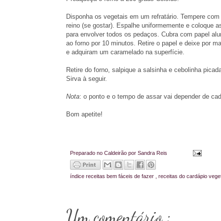
Disponha os vegetais em um refratário. Tempere com 
reino (se gostar). Espalhe uniformemente e coloque 
para envolver todos os pedaços. Cubra com papel alumí
ao forno por 10 minutos. Retire o papel e deixe por 
e adquiram um caramelado na superfície.
Retire do forno, salpique a salsinha e cebolinha pica
Sirva à seguir.
Nota
: o ponto e o tempo de assar vai depender de ca
Bom apetite!
Preparado no Caldeirão por
Sandra Reis
índice
receitas bem fáceis de fazer
,
receitas do cardápio vege
Um comentário :