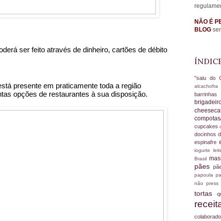
regulame
NÃO É P
BLOG
sem
rá ser feito através de dinheiro, cartões de débito 
ÍNDIC
"saiu do 
está presente em praticamente toda a região 
alcachofr
ntas opções de restaurantes à sua disposição.
barrinha
brigadei
cheesec
compotas
cupcakes
docinhos d
espinafre
iogurte
le
ma
Brasil
pães
pã
papoula
pa
não
press
tortas
q
recei
colabora