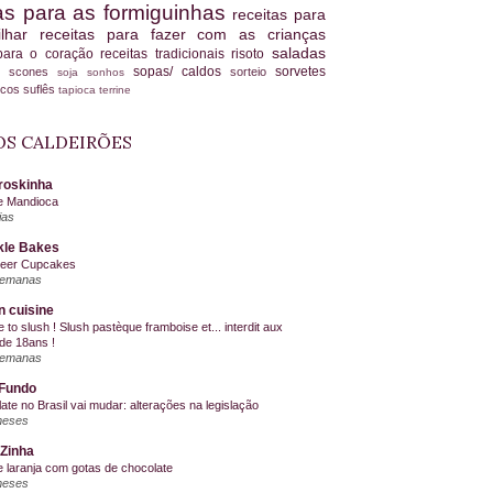
tas para as formiguinhas
receitas para
ilhar
receitas para fazer com as crianças
saladas
 para o coração
receitas tradicionais
risoto
sopas/ caldos
sorvetes
scones
sorteio
es
soja
sonhos
ucos
suflês
tapioca
terrine
S CALDEIRÕES
roskinha
e Mandioca
ias
kle Bakes
Beer Cupcakes
semanas
n cuisine
me to slush ! Slush pastèque framboise et... interdit aux
de 18ans !
semanas
Fundo
ate no Brasil vai mudar: alterações na legislação
meses
Zinha
e laranja com gotas de chocolate
meses