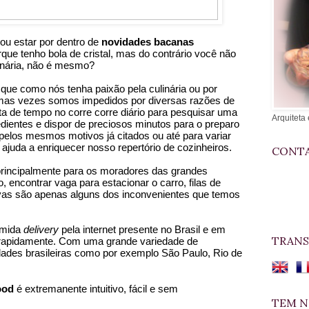
ou estar por dentro de 
novidades bacanas 
rque tenho bola de cristal, mas do contrário você não 
linária, não é mesmo?
e como nós tenha paixão pela culinária ou por 
mas vezes somos impedidos por diversas razões de 
ta de tempo no corre corre diário para pesquisar uma 
Arquiteta 
edientes e dispor de preciosos minutos para o preparo 
 pelos mesmos motivos já citados ou até para variar 
ajuda a enriquecer nosso repertório de cozinheiros.
CONTA
principalmente para os moradores das grandes 
, encontrar vaga para estacionar o carro, filas de 
as são apenas alguns dos inconvenientes que temos 
mida 
delivery 
pela internet presente no Brasil e em 
TRANS
 rapidamente. Com uma grande variedade de 
idades brasileiras como por exemplo São Paulo, Rio de 
ood
 é extremanente intuitivo, fácil e sem 
TEM N