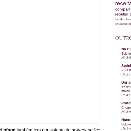
recei
compart
receitas
sanduích
s
spumoni
OUTRO
Na Bi
Bolo d
Há 3 d
Sprin
Root 
Há 2 
Doria
It's ti
moins 
Há 4 
Prato
Chocol
Há 3 
Naco 
Bolo d
Há 5 
llofood 
também tem um sistema de 
delivery on line