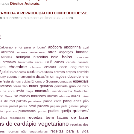
nta os
Direitos Autorais
.
ERMITIDA A REPRODUÇÃO DO CONTEÚDO DESSE
 o conhecimento e consentimento da autora.
E
abóbora
abobrinha
Caldeirão e foi para o fogão"
açai
arroz
banana
alfarroba
aspargos
a
amoras
aniversário
bolos
berinjela
biscoitos
bolo
s
bebidas
bombons
ro
café
brownies
caldas
bruschetta
cacau
canela
cassata
chocolate
akes
coco
cogumelos
clafoutis
churros
/geleias
cookies
cremes
crepes
crumble
concurso
cotidiano
dicas/ informações
doce de leite
cuscuz marroquino
curry
especiais
e festa
Encontro Gourmet
donuts
eclairs
entradas
eventos
frutas
gelatina
feijão
flan
goiabada
grão de bico
macarrão
limão
ite de coco
maçã
mandioquinha
Marterchef
ssa
mousses
molhos
muffins
nozes
Mesa SP
nhoque
pâes
panquecas
es de mel
palmito
panna cotta
pão
panetone
pavê
pavlova
rceria
pastel
patês
pepino
petit gateau
plágio
quiches/
pudins
queijo
publieditorial
 trip
pretzels
pudim
receitas bem fáceis de fazer
uinoa
rabanadas
tas do cardápio vegetariano
receitas dos
receitas para a vida
dores
receitas não vegetarianas