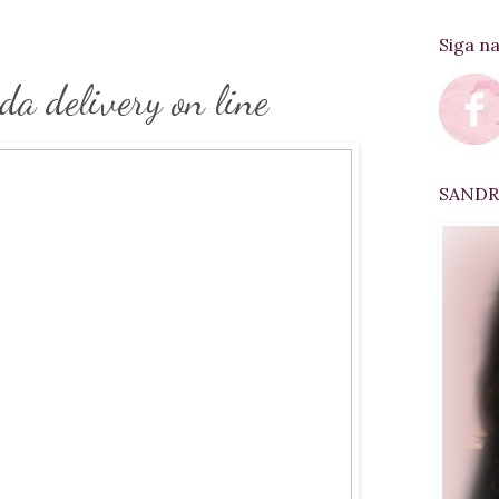
Siga n
da delivery on line
SANDRA