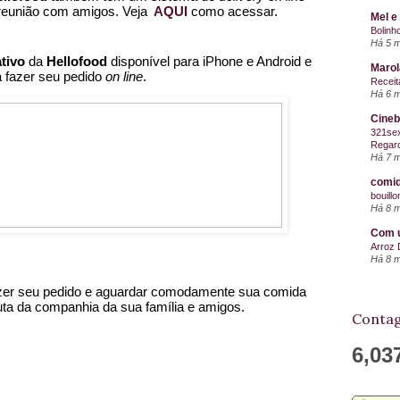
reunião com amigos. Veja 
AQUI
como acessar.
Mel e
Bolinh
Há 5 
ativo
da 
Hellofood
 disponível para iPhone e Android e 
Maro
 fazer seu pedido 
on line
.
Receit
Há 6 
Cineb
321sex
Regard
Há 7 
comid
bouill
Há 8 
Com u
Arroz 
Há 8 
zer seu pedido e aguardar comodamente sua comida 
ta da companhia da sua família e amigos. 
Contag
6,03