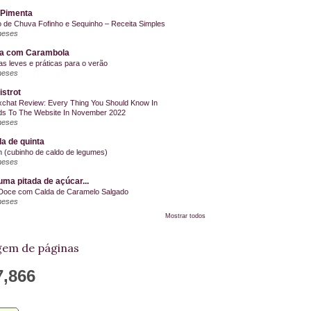
 Pimenta
o de Chuva Fofinho e Sequinho – Receita Simples
meses
la com Carambola
as leves e práticas para o verão
meses
istrot
chat Review: Every Thing You Should Know In
s To The Website In November 2022
meses
a de quinta
on (cubinho de caldo de legumes)
meses
ma pitada de açúcar...
Doce com Calda de Caramelo Salgado
meses
Mostrar todos
em de páginas
7,866