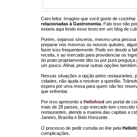
Caro leitor. Imagino que você goste de cozinhar 
relacionadas à Gastronomia
. Falo isso não po
estaria aqui lendo esse texto em um blog de cu
Porém, sejamos sinceros, mesmo uma pessoa qu
preparar nós mesmos os nossos quitutes, algu
fazer isso frequentemente. Pode ser desde a fal
receita, ir ao mercado para providenciar os ingr
do prato propriamente dito ou por pura preguiça
um pouco. Afinal, provar outras opções também 
Nessas situações a opção pelos restaurantes, 
cidades, não ajuda a resolver a questão. Trânsito
espera por uma mesa para quem não fez reserv
que enfrentar.
Por isso apresento a 
Hellofood
um portal de co
mais de 28 países, cujo mercado tem crescido
restaurantes, atende a maioria das capitais e c
Janeiro, Brasília e Belo Horizonte.
O processo de pedir comida 
on line
 pela 
Hellof
complicações.