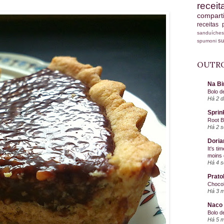
recei
compart
receitas
sanduích
s
spumoni
OUTRO
Na Bi
Bolo d
Há 2 d
Sprin
Root 
Há 2 
Doria
It's ti
moins 
Há 4 
Prato
Chocol
Há 3 
Naco 
Bolo d
Há 5 