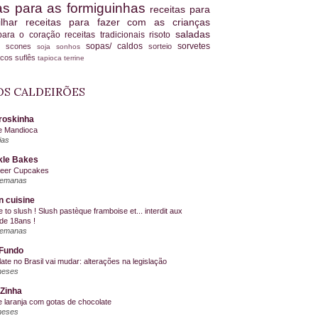
tas para as formiguinhas
receitas para
ilhar
receitas para fazer com as crianças
saladas
 para o coração
receitas tradicionais
risoto
sopas/ caldos
sorvetes
scones
sorteio
es
soja
sonhos
ucos
suflês
tapioca
terrine
S CALDEIRÕES
roskinha
e Mandioca
ias
kle Bakes
Beer Cupcakes
semanas
n cuisine
me to slush ! Slush pastèque framboise et... interdit aux
de 18ans !
semanas
Fundo
ate no Brasil vai mudar: alterações na legislação
meses
Zinha
e laranja com gotas de chocolate
meses