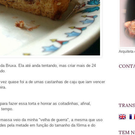
Arquiteta 
CONTA
da Bruxa. Ela até anda tentando, mas criar mais de 24
ado.
a vez quase foi a de umas castanhas de caju que iam vencer
ira.
ara fazer essa torta e honrar as coitadinhas, afinal,
TRANS
o tempo.
da massa veio da minha "velha de guerra", a mesma que uso
dades pela metade em função do tamanho da fôrma e do
TEM N