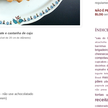
regulame
NÃO É P
BLOG
sem
ÍNDIC
ate e castanha de caju
vível de 20 cm de diâmetro)
"saiu do 
alcachofr
barrinha
brigadei
cheesec
compotas
cupcakes
docinhos d
espinafre
iogurte
le
ma
Brasil
pães
pã
papoula
pa
não
press
) - não use achocolatado
tortas
q
erem)
recei
colabora