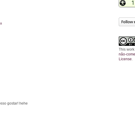
as
This work
não-comer
License
.
sso gostar! hehe