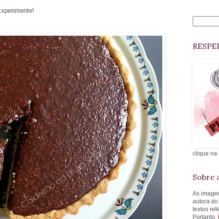
Experimente!
RESPE
clique na
Sobre a
As imagen
autora do
textos re
Portanto,