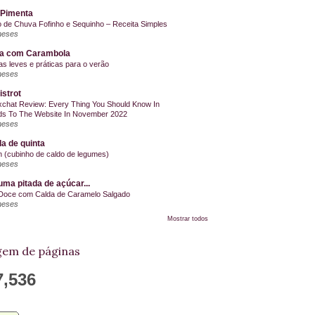
 Pimenta
o de Chuva Fofinho e Sequinho – Receita Simples
meses
la com Carambola
as leves e práticas para o verão
meses
istrot
chat Review: Every Thing You Should Know In
s To The Website In November 2022
meses
a de quinta
on (cubinho de caldo de legumes)
meses
ma pitada de açúcar...
Doce com Calda de Caramelo Salgado
meses
Mostrar todos
em de páginas
7,536