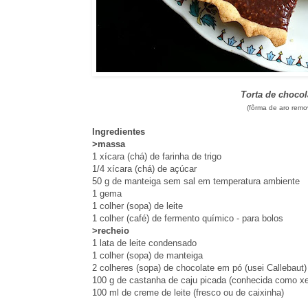
Torta de chocol
(fôrma de aro remo
Ingredientes
>massa
1 xícara (chá) de farinha de trigo
1/4 xícara (chá) de açúcar
50 g de manteiga sem sal em temperatura ambiente
1 gema
1 colher (sopa) de leite
1 colher (café) de fermento químico - para bolos
>recheio
1 lata de leite condensado
1 colher (sopa) de manteiga
2 colheres (sopa) de chocolate em pó (usei Callebaut
100 g de castanha de caju picada (conhecida como x
100 ml de creme de leite (fresco ou de caixinha)