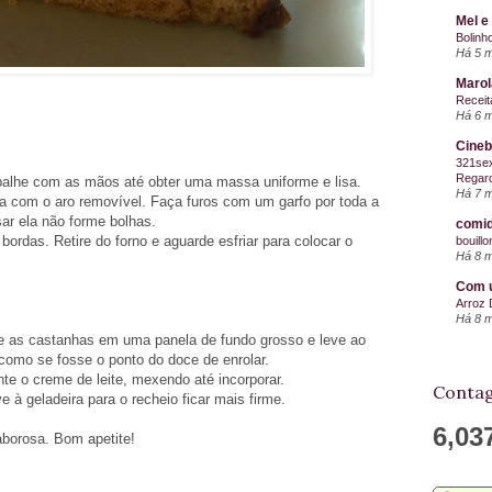
Mel e
Bolinh
Há 5 
Maro
Receit
Há 6 
Cineb
321sex
Regard
abalhe com as mãos até obter uma massa uniforme e lisa.
Há 7 
rta com o aro removível. Faça furos com um garfo por toda a
ar ela não forme bolhas.
comid
ordas. Retire do forno e aguarde esfriar para colocar o
bouill
Há 8 
Com u
Arroz 
Há 8 
 e as castanhas em uma panela de fundo grosso e leve ao
omo se fosse o ponto do doce de enrolar.
te o creme de leite, mexendo até incorporar.
Contag
 à geladeira para o recheio ficar mais firme.
6,03
aborosa. Bom apetite!