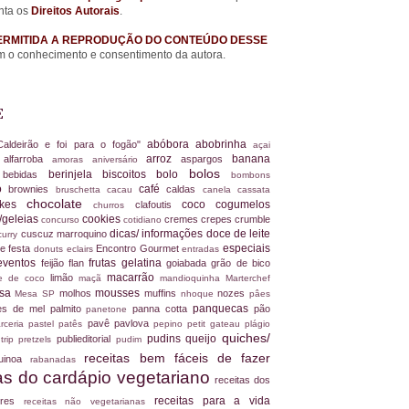
nta os
Direitos Autorais
.
ERMITIDA A REPRODUÇÃO DO CONTEÚDO DESSE
 o conhecimento e consentimento da autora.
E
abóbora
abobrinha
Caldeirão e foi para o fogão"
açai
arroz
banana
alfarroba
aspargos
a
amoras
aniversário
bolos
berinjela
biscoitos
bolo
s
bebidas
bombons
ro
café
brownies
caldas
bruschetta
cacau
canela
cassata
chocolate
akes
coco
cogumelos
clafoutis
churros
/geleias
cookies
cremes
crepes
crumble
concurso
cotidiano
dicas/ informações
doce de leite
cuscuz marroquino
curry
especiais
e festa
Encontro Gourmet
donuts
eclairs
entradas
eventos
frutas
gelatina
feijão
flan
goiabada
grão de bico
macarrão
limão
ite de coco
maçã
mandioquinha
Marterchef
ssa
mousses
molhos
muffins
nozes
Mesa SP
nhoque
pâes
panquecas
es de mel
palmito
panna cotta
pão
panetone
pavê
pavlova
rceria
pastel
patês
pepino
petit gateau
plágio
quiches/
pudins
queijo
publieditorial
 trip
pretzels
pudim
receitas bem fáceis de fazer
uinoa
rabanadas
tas do cardápio vegetariano
receitas dos
receitas para a vida
dores
receitas não vegetarianas