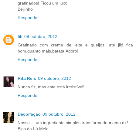
gratinados! Ficou um luxo!
Beijinho
Responder
lili
09 outubro, 2012
Gratinado com creme de leite e queijos, até jiló fica
bom,quanto mais,batata.Adoro!
Responder
Rita Reis
09 outubro, 2012
Nunca fiz, mas esta está irrsistível!
Responder
Decor'ação
09 outubro, 2012
Nossa ... um ingrediente simples transformado = amo d+!
Bjos da Lú Melo