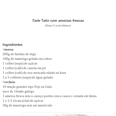
Tarte Tatin com ameixas frescas
(fôrma 25 cm de diâmetro)
Ingredientes
>massa
200g de farinha de trigo
100g de manteiga gelada em cubos
1 colher (sopa) de açúcar
1 colher (café) de canela em pó
1 colher (café) de noz moscada ralada na hora
3 a 5 colheres (sopa) de água gelada
>recheio
10 maçãs grandes tipo Fuji ou Gala
suco de 1limão galego
1 ameixa fresca sem o caroço porém com a casca e cortada em fatias
1 e 1/2 xícara (chá) de açúcar
50g de manteiga sem sal amolecida