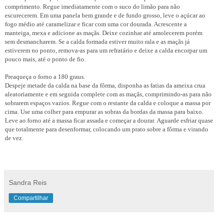
comprimento. Regue imediatamente com o suco do limão para não
escurecerem. Em uma panela bem grande e de fundo grosso, leve o açúcar ao
fogo médio até caramelizar e ficar com uma cor dourada. Acrescente a
manteiga, mexa e adicione as maçãs. Deixe cozinhar até amolecerem porém
sem desmancharem. Se a calda formada estiver muito rala e as maçãs já
estiverem no ponto, remova-as para um refratário e deixe a calda encorpar um
pouco mais, até o ponto de fio.
Preaqueça o forno a 180 graus.
Despeje metade da calda na base da fôrma, disponha as fatias da ameixa crua
aleatoriamente e em seguida complete com as maçãs, comprimindo-as para não
sobrarem espaços vazios. Regue com o restante da calda e coloque a massa por
cima. Use uma colher para empurar as sobras da bordas da massa para baixo.
Leve ao forno até a massa ficar assada e começar a dourar.
Aguarde esfriar quase
que totalmente para desenformar, colocando um prato sobre a fôrma e virando
de vez.
Sandra Reis
Compartilhar