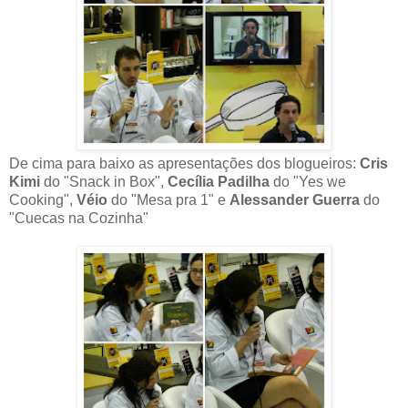
De cima para baixo as apresentações dos blogueiros:
Cris
Kimi
do "Snack in Box",
Cecília Padilha
do "Yes we
Cooking",
Véio
do "Mesa pra 1" e
Alessander Guerra
do
"Cuecas na Cozinha"