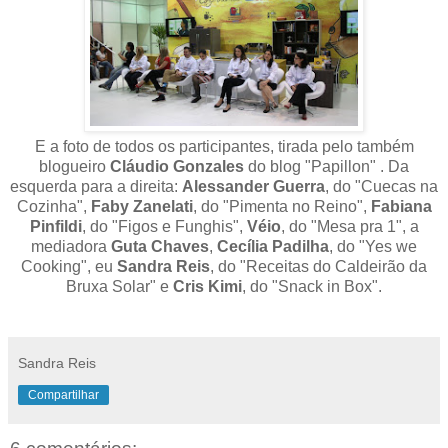
E a foto de todos os participantes, tirada pelo também
blogueiro
Cláudio Gonzales
do blog "Papillon" . Da
esquerda para a direita:
Alessander Guerra
, do "Cuecas na
Cozinha",
Faby Zanelati
, do "Pimenta no Reino",
Fabiana
Pinfildi
, do "Figos e Funghis",
Véio
, do "Mesa pra 1", a
mediadora
Guta Chaves
,
Cecília Padilha
, do "Yes we
Cooking", eu
Sandra Reis
, do "Receitas do Caldeirão da
Bruxa Solar" e
Cris Kimi
, do "Snack in Box".
Sandra Reis
Compartilhar