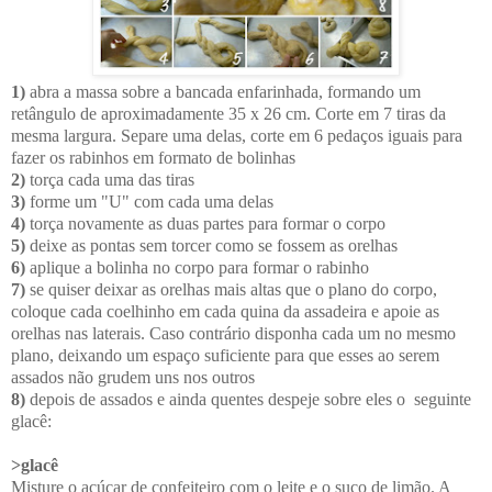
1)
abra a massa sobre a bancada enfarinhada, formando um
retângulo de aproximadamente 35 x 26 cm. Corte em 7 tiras da
mesma largura. Separe uma delas, corte em 6 pedaços iguais para
fazer os rabinhos em formato de bolinhas
2)
torça cada uma das tiras
3)
forme um "U" com cada uma delas
4)
torça novamente as duas partes para formar o corpo
5)
deixe as pontas sem torcer como se fossem as orelhas
6)
aplique a bolinha no corpo para formar o rabinho
7)
se quiser deixar as orelhas mais altas que o plano do corpo,
coloque cada coelhinho em cada quina da assadeira e apoie as
orelhas nas laterais. Caso contrário disponha cada um no mesmo
plano, deixando um espaço suficiente para que esses ao serem
assados não grudem uns nos outros
8)
depois de assados e ainda quentes despeje sobre eles o seguinte
glacê:
>glacê
Misture o açúcar de confeiteiro com o leite e o suco de limão. A