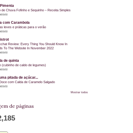
 Pimenta
o de Chuva Fofinho e Sequinho – Receita Simples
meses
la com Carambola
as leves e práticas para o verão
meses
istrot
chat Review: Every Thing You Should Know In
s To The Website In November 2022
meses
a de quinta
on (cubinho de caldo de legumes)
meses
ma pitada de açúcar...
Doce com Calda de Caramelo Salgado
meses
Mostrar todos
em de páginas
2,185