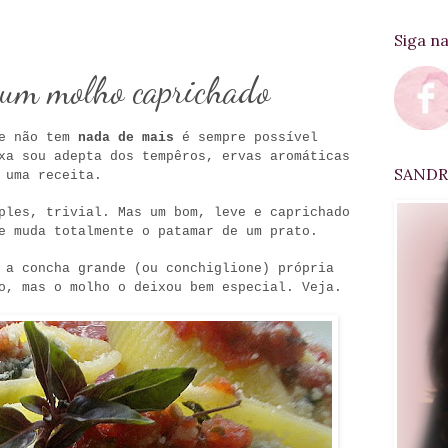
Siga n
 um molho caprichado
ue não tem
nada de mais
é sempre possível
xa sou adepta dos tempêros, ervas aromáticas
SANDRA
 uma receita.
ples, trivial. Mas um bom, leve e caprichado
e muda totalmente o patamar de um prato.
 a concha grande (ou conchiglione) própria
o, mas o molho o deixou bem especial. Veja.