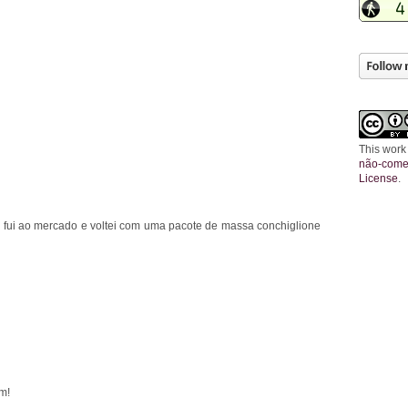
This work
não-comer
License
.
a, fui ao mercado e voltei com uma pacote de massa conchiglione
m!