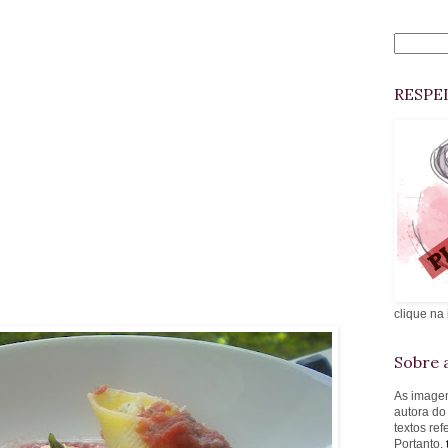
RESPE
clique na
Sobre a
As imagen
autora do
textos re
Portanto,