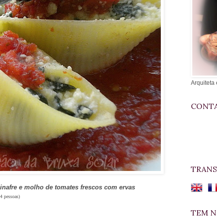
Arquiteta 
CONTA
TRANS
inafre e molho de tomates frescos com ervas
(4 pessoas)
TEM N