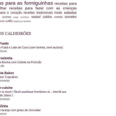
tas para as formiguinhas
receitas para
ilhar
receitas para fazer com as crianças
saladas
 para o coração
receitas tradicionais
risoto
sopas/ caldos
sorvetes
scones
sorteio
es
soja
sonhos
ucos
suflês
tapioca
terrine
S CALDEIRÕES
Fundo
e Fubá e Leite de Coco (sem farinha, sem lactose)
horas
roskinha
a Bovina com Cebola na Pressão
dia
kle Bakes
Beer Cupcakes
semanas
n cuisine
me to slush ! Slush pastèque framboise et... interdit aux
de 18ans !
semanas
Zinha
e laranja com gotas de chocolate
meses