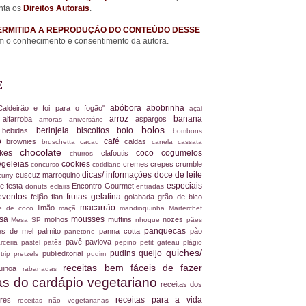
nta os
Direitos Autorais
.
ERMITIDA A REPRODUÇÃO DO CONTEÚDO DESSE
 o conhecimento e consentimento da autora.
E
abóbora
abobrinha
Caldeirão e foi para o fogão"
açai
arroz
banana
alfarroba
aspargos
a
amoras
aniversário
bolos
berinjela
biscoitos
bolo
s
bebidas
bombons
ro
café
brownies
caldas
bruschetta
cacau
canela
cassata
chocolate
akes
coco
cogumelos
clafoutis
churros
/geleias
cookies
cremes
crepes
crumble
concurso
cotidiano
dicas/ informações
doce de leite
cuscuz marroquino
curry
especiais
e festa
Encontro Gourmet
donuts
eclairs
entradas
eventos
frutas
gelatina
feijão
flan
goiabada
grão de bico
macarrão
limão
ite de coco
maçã
mandioquinha
Marterchef
ssa
mousses
molhos
muffins
nozes
Mesa SP
nhoque
pâes
panquecas
es de mel
palmito
panna cotta
pão
panetone
pavê
pavlova
rceria
pastel
patês
pepino
petit gateau
plágio
quiches/
pudins
queijo
publieditorial
 trip
pretzels
pudim
receitas bem fáceis de fazer
uinoa
rabanadas
tas do cardápio vegetariano
receitas dos
receitas para a vida
dores
receitas não vegetarianas