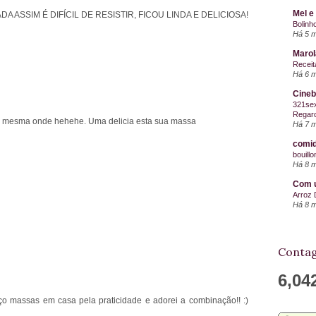
Mel e
 ASSIM É DIFÍCIL DE RESISTIR, FICOU LINDA E DELICIOSA!
Bolinh
Há 5 
Maro
Receit
Há 6 
Cineb
321sex
Regard
na mesma onde hehehe. Uma delicia esta sua massa
Há 7 
comid
bouill
Há 8 
Com u
Arroz 
Há 8 
Contag
6,04
ço massas em casa pela praticidade e adorei a combinação!! :)