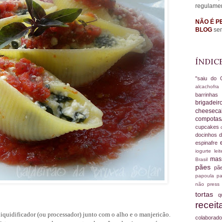
regulame
NÃO É P
BLOG
sem
ÍNDIC
"saiu do 
alcachofr
barrinha
brigadei
cheesec
compotas
cupcakes
docinhos d
espinafre
iogurte
le
ma
Brasil
pães
pã
papoula
pa
não
press
tortas
q
recei
iquidificador (ou processador) junto com o alho e o manjericão.
colabora