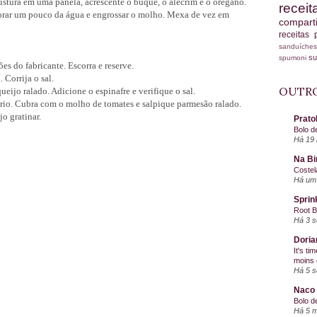
istura em uma panela, acrescente o buquê, o alecrim e o orégano.
recei
porar um pouco da água e engrossar o molho. Mexa de vez em
compart
receitas
sanduích
s
spumoni
s do fabricante. Escorra e reserve.
 Corrija o sal.
OUTRO
eijo ralado. Adicione o espinafre e verifique o sal.
rio. Cubra com o molho de tomates e salpique parmesão ralado.
o gratinar.
Prato
Bolo d
Há 19 
Na Bi
Costel
Há um 
Sprin
Root 
Há 3 
Doria
It's ti
moins 
Há 5 
Naco 
Bolo d
Há 5 