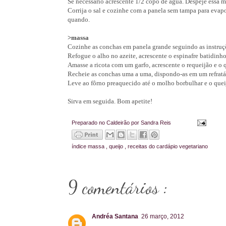
Se necessário acrescente 1/2 copo de água. Despeje essa m
Corrija o sal e cozinhe com a panela sem tampa para eva
quando.
>massa
Cozinhe as conchas em panela grande seguindo as instruçõe
Refogue o alho no azeite, acrescente o espinafre batidinho.
Amasse a ricota com um garfo, acrescente o requeijão e o qu
Recheie as conchas uma a uma, dispondo-as em um refratá
Leve ao fôrno preaquecido até o molho borbulhar e o queij
Sirva em seguida. Bom apetite!
Preparado no Caldeirão por
Sandra Reis
índice
massa
,
queijo
,
receitas do cardápio vegetariano
9 comentários :
Andréa Santana
26 março, 2012