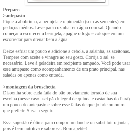
Preparo
>antepasto
Pique a abobrinha, a berinjela e o pimentão (sem as sementes) em
pedaços médios. Leve para cozinhar em água com sal. Quando
começar a escurecer a berinjela, apague o fogo e coloque em um
escorredor para drenar bem a água.
Deixe esfriar um pouco e adicione a cebola, a salsinha, as azeitonas.
Tempere com azeite e vinagre ao seu gosto. Corrija o sal, se
necessário. Leve à geladeira em recipiente tampado. Você pode usar
esse antepasto como acompanhamento de um prato principal, nas
saladas ou apenas como entrada.
>montagem da bruschetta
Disponha sobre cada fatia do pão previamente torrado de sua
escolha (nesse caso usei pão integral de quinoa e castanhas do Pará)
um pouco do antepasto e sobre esse fatias de queijo brie ou outro
que preferir. Sirva a seguir.
Essa sugestão é ótima para compor um lanche ou substituir o jantar,
pois é bem nutritiva e saborosa. Bom apetite!