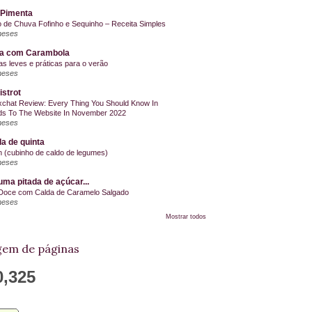
 Pimenta
o de Chuva Fofinho e Sequinho – Receita Simples
meses
la com Carambola
as leves e práticas para o verão
meses
istrot
chat Review: Every Thing You Should Know In
s To The Website In November 2022
meses
a de quinta
on (cubinho de caldo de legumes)
meses
ma pitada de açúcar...
Doce com Calda de Caramelo Salgado
meses
Mostrar todos
em de páginas
0,325