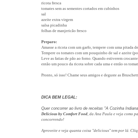
ricota fresca
tomates sem as sementes cortados em cubinhos
sal
azeite extra virgem
salsa picadinha
folhas de manjericão fresco
Preparo:
Amasse a ricota com um garfo, tempere com uma pitada de s
Tempere os tomates com um pouquinho de sal e azeite (po
Leve as fatias de pão ao forno. Quando estiverem crocant
então um pouco da ricota sobre cada uma e então os tomat
Pronto, só isso! Chame seus amigos e deguste as Brusche
DICA BEM LEGAL:
Quer concorrer ao livro de receitas "A Cozinha Indian
Delicious by Comfort Food
, da Ana Paula e veja como pa
concorrendo!
Aproveite e veja quanta coisa "delicious" tem por lá. Cli