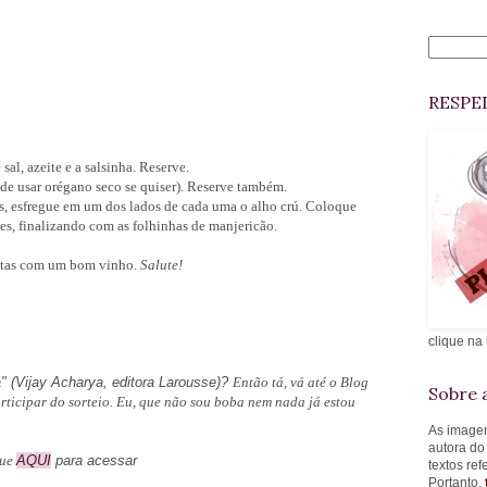
RESPE
al, azeite e a salsinha. Reserve.
de usar orégano seco se quiser). Reserve também.
es, esfregue em um dos lados de cada uma o alho crú. Coloque
es, finalizando com as folhinhas de manjericão.
tttas com um bom vinho.
Salute!
clique na
a" (Vijay Acharya, editora Larousse)?
Então tá, vá até o Blog
Sobre a
rticipar do sorteio. Eu, que não sou boba nem nada já estou
As imagen
autora do
que
AQUI
para acessar
textos re
Portanto,