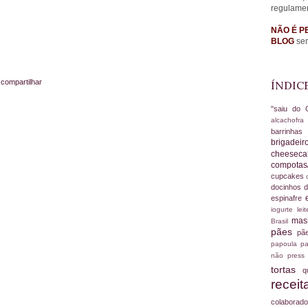
regulame
NÃO É P
BLOG
sem
 compartilhar
ÍNDIC
"saiu do 
alcachofr
barrinha
brigadei
cheesec
compotas
cupcakes
docinhos d
espinafre
iogurte
le
ma
Brasil
pães
pã
papoula
pa
não
press
tortas
q
recei
colabora