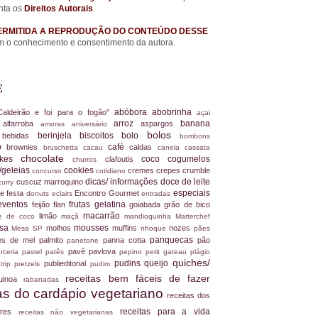
nta os
Direitos Autorais
.
ERMITIDA A REPRODUÇÃO DO CONTEÚDO DESSE
 o conhecimento e consentimento da autora.
E
abóbora
abobrinha
Caldeirão e foi para o fogão"
açai
arroz
banana
alfarroba
aspargos
a
amoras
aniversário
bolos
berinjela
biscoitos
bolo
s
bebidas
bombons
ro
café
brownies
caldas
bruschetta
cacau
canela
cassata
chocolate
akes
coco
cogumelos
clafoutis
churros
/geleias
cookies
cremes
crepes
crumble
concurso
cotidiano
dicas/ informações
doce de leite
cuscuz marroquino
curry
especiais
e festa
Encontro Gourmet
donuts
eclairs
entradas
eventos
frutas
gelatina
feijão
flan
goiabada
grão de bico
macarrão
limão
ite de coco
maçã
mandioquinha
Marterchef
ssa
mousses
molhos
muffins
nozes
Mesa SP
nhoque
pâes
panquecas
es de mel
palmito
panna cotta
pão
panetone
pavê
pavlova
rceria
pastel
patês
pepino
petit gateau
plágio
quiches/
pudins
queijo
publieditorial
 trip
pretzels
pudim
receitas bem fáceis de fazer
uinoa
rabanadas
tas do cardápio vegetariano
receitas dos
receitas para a vida
dores
receitas não vegetarianas