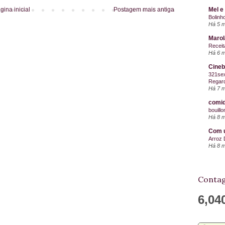
gina inicial
Postagem mais antiga
Mel e
Bolinh
Há 5 
Maro
Receit
Há 6 
Cineb
321sex
Regard
Há 7 
comid
bouill
Há 8 
Com u
Arroz 
Há 8 
Contag
6,04