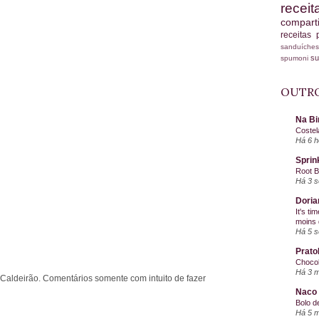
recei
compart
receitas
sanduích
s
spumoni
OUTRO
Na Bi
Costel
Há 6 h
Sprin
Root 
Há 3 
Doria
It's ti
moins 
Há 5 
Prato
Chocol
Há 3 
 Caldeirão. Comentários somente com intuito de fazer
Naco 
Bolo d
Há 5 