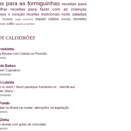
tas para as formiguinhas
receitas para
ilhar
receitas para fazer com as crianças
saladas
 para o coração
receitas tradicionais
risoto
sopas/ caldos
sorvetes
scones
sorteio
es
soja
sonhos
ucos
suflês
tapioca
terrine
S CALDEIRÕES
roskinha
a Bovina com Cebola na Pressão
oras
kle Bakes
Beer Cupcakes
semanas
n cuisine
me to slush ! Slush pastèque framboise et... interdit aux
de 18ans !
semanas
Fundo
ate no Brasil vai mudar: alterações na legislação
meses
Zinha
e laranja com gotas de chocolate
meses