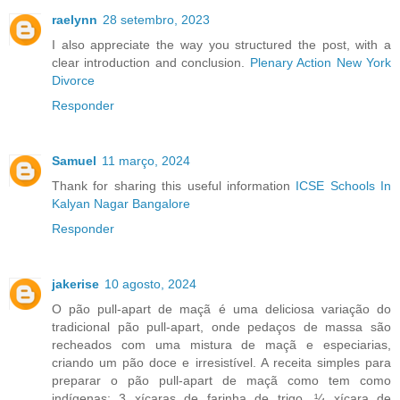
raelynn
28 setembro, 2023
I also appreciate the way you structured the post, with a
clear introduction and conclusion.
Plenary Action New York
Divorce
Responder
Samuel
11 março, 2024
Thank for sharing this useful information
ICSE Schools In
Kalyan Nagar Bangalore
Responder
jakerise
10 agosto, 2024
O pão pull-apart de maçã é uma deliciosa variação do
tradicional pão pull-apart, onde pedaços de massa são
recheados com uma mistura de maçã e especiarias,
criando um pão doce e irresistível. A receita simples para
preparar o pão pull-apart de maçã como tem como
indígenas: 3 xícaras de farinha de trigo, ¼ xícara de