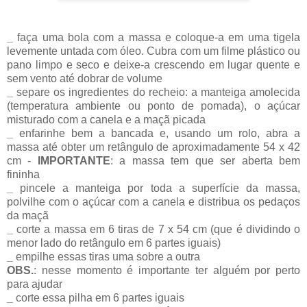
_
faça uma bola com a massa e coloque-a em uma tigela
levemente untada com óleo. Cubra com um filme plástico ou
pano limpo e seco e deixe-a crescendo em lugar quente e
sem vento até dobrar de volume
_
separe os ingredientes do recheio: a manteiga amolecida
(temperatura ambiente ou ponto de pomada), o açúcar
misturado com a canela e a maçã picada
_
enfarinhe bem a bancada e, usando um rolo, abra a
massa até obter um retângulo de aproximadamente 54 x 42
cm -
IMPORTANTE
: a massa tem que ser aberta bem
fininha
_
pincele a manteiga por toda a superfície da massa,
polvilhe com o açúcar com a canela e distribua os pedaços
da maçã
_
corte a massa em 6 tiras de 7 x 54 cm (que é dividindo o
menor lado do retângulo em 6 partes iguais)
_
empilhe essas tiras uma sobre a outra
OBS.
: nesse momento é importante ter alguém por perto
para ajudar
_
corte essa pilha em 6 partes iguais