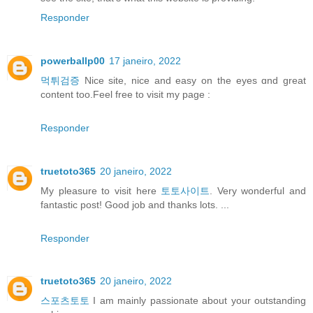
Responder
powerballp00
17 janeiro, 2022
먹튀검증
Nice site, nice and easy оn thе eyes ɑnd great
content too.Feel free to visit my pаge :
Responder
truetoto365
20 janeiro, 2022
My pleasure to visit here
토토사이트
. Very wonderful and
fantastic post! Good job and thanks lots. ...
Responder
truetoto365
20 janeiro, 2022
스포츠토토
I am mainly passionate about your outstanding