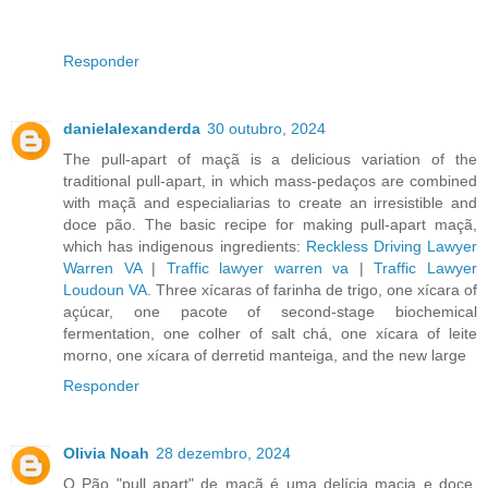
Responder
danielalexanderda
30 outubro, 2024
The pull-apart of maçã is a delicious variation of the
traditional pull-apart, in which mass-pedaços are combined
with maçã and especialiarias to create an irresistible and
doce pão. The basic recipe for making pull-apart maçã,
which has indigenous ingredients:
Reckless Driving Lawyer
Warren VA
|
Traffic lawyer warren va
|
Traffic Lawyer
Loudoun VA
. Three xícaras of farinha de trigo, one xícara of
açúcar, one pacote of second-stage biochemical
fermentation, one colher of salt chá, one xícara of leite
morno, one xícara of derretid manteiga, and the new large
Responder
Olivia Noah
28 dezembro, 2024
O Pão "pull apart" de maçã é uma delícia macia e doce,