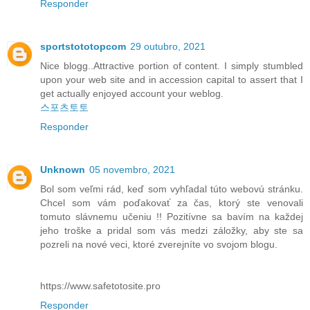
Responder
sportstototopcom
29 outubro, 2021
Nice blogg..Attractive portion of content. I simply stumbled
upon your web site and in accession capital to assert that I
get actually enjoyed account your weblog.
스포츠토토
Responder
Unknown
05 novembro, 2021
Bol som veľmi rád, keď som vyhľadal túto webovú stránku.
Chcel som vám poďakovať za čas, ktorý ste venovali
tomuto slávnemu učeniu !! Pozitívne sa bavím na každej
jeho troške a pridal som vás medzi záložky, aby ste sa
pozreli na nové veci, ktoré zverejníte vo svojom blogu.
https://www.safetotosite.pro
Responder