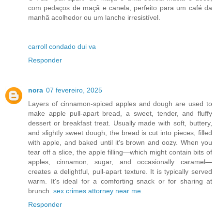
com pedaços de maçã e canela, perfeito para um café da
manhã acolhedor ou um lanche irresistível.
carroll condado dui va
Responder
nora
07 fevereiro, 2025
Layers of cinnamon-spiced apples and dough are used to
make apple pull-apart bread, a sweet, tender, and fluffy
dessert or breakfast treat. Usually made with soft, buttery,
and slightly sweet dough, the bread is cut into pieces, filled
with apple, and baked until it's brown and oozy. When you
tear off a slice, the apple filling—which might contain bits of
apples, cinnamon, sugar, and occasionally caramel—
creates a delightful, pull-apart texture. It is typically served
warm. It's ideal for a comforting snack or for sharing at
brunch.
sex crimes attorney near me
.
Responder