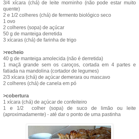
3/4 xícara (chá) de leite morninho (não pode estar muito
quente)
2 e 1/2 colheres (chá) de fermento biológico seco
1 ovo
2 colheres (sopa) de açúcar
50 g de manteiga derretida
3 xícaras (chá) de farinha de trigo
>recheio
40 g de manteiga amolecida (não é derretida)
1 maçã grande sem os caroços, cortada em 4 partes e
fatiada na mandolina (cortador de legumes)
2/3 xícara (chá) de açúcar demerara ou mascavo
2 colheres (chá) de canela em pó
>cobertura
1 xícara (chá) de açúcar de confeiteiro
1 e 1/2 colher (sopa) de suco de limão ou leite
(aproximadamente) - até dar o ponto de uma pastinha