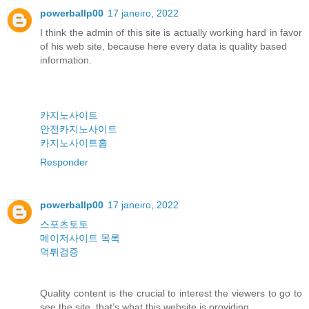
powerballp00
17 janeiro, 2022
I think the admin of this site is actually working hard in favor
of his web site, because here every data is quality based
information.
카지노사이트
안전카지노사이트
카지노사이트홈
Responder
powerballp00
17 janeiro, 2022
스포츠토토
메이저사이트 목록
먹튀검증
Quality content is the crucial to interest the viewers to go to
see the site, that’s what this website is providing.