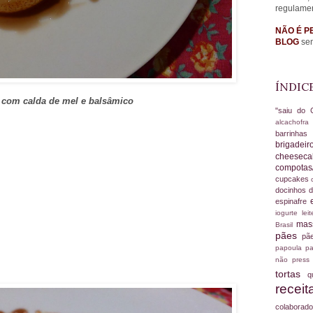
regulame
NÃO É P
BLOG
sem
ÍNDIC
 com calda de mel e balsâmico
"saiu do 
alcachofr
barrinha
brigadei
cheesec
compotas
cupcakes
docinhos d
espinafre
iogurte
le
ma
Brasil
pães
pã
papoula
pa
não
press
tortas
q
recei
colabora