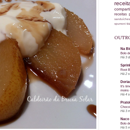
recei
compart
receitas
sanduích
s
spumoni
OUTRO
Na Bi
Bolo d
Há 3 d
Sprin
Root 
Há 2 
Doria
It's ti
moins 
Há 4 
Prato
Chocol
Há 3 
Naco 
Bolo d
Há 5 