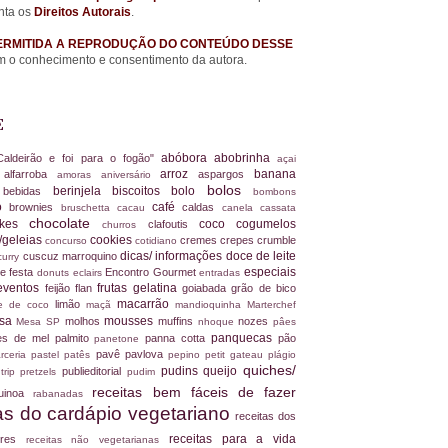
nta os
Direitos Autorais
.
ERMITIDA A REPRODUÇÃO DO CONTEÚDO DESSE
 o conhecimento e consentimento da autora.
E
abóbora
abobrinha
Caldeirão e foi para o fogão"
açai
arroz
banana
alfarroba
aspargos
a
amoras
aniversário
bolos
berinjela
biscoitos
bolo
s
bebidas
bombons
ro
café
brownies
caldas
bruschetta
cacau
canela
cassata
chocolate
akes
coco
cogumelos
clafoutis
churros
/geleias
cookies
cremes
crepes
crumble
concurso
cotidiano
dicas/ informações
doce de leite
cuscuz marroquino
curry
especiais
e festa
Encontro Gourmet
donuts
eclairs
entradas
eventos
frutas
gelatina
feijão
flan
goiabada
grão de bico
macarrão
limão
ite de coco
maçã
mandioquinha
Marterchef
ssa
mousses
molhos
muffins
nozes
Mesa SP
nhoque
pâes
panquecas
es de mel
palmito
panna cotta
pão
panetone
pavê
pavlova
rceria
pastel
patês
pepino
petit gateau
plágio
quiches/
pudins
queijo
publieditorial
 trip
pretzels
pudim
receitas bem fáceis de fazer
uinoa
rabanadas
tas do cardápio vegetariano
receitas dos
receitas para a vida
dores
receitas não vegetarianas