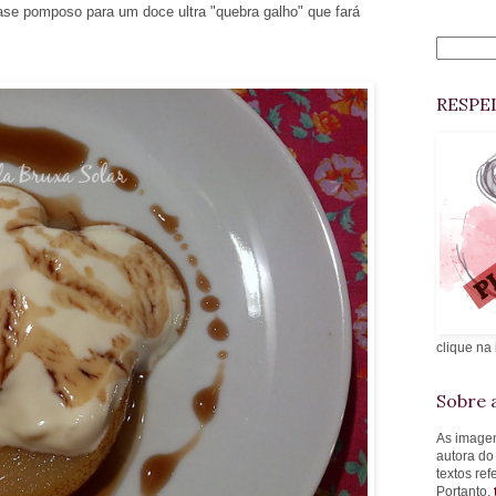
uase pomposo para um doce ultra "quebra galho" que fará
RESPE
clique na
Sobre a
As imagen
autora do
textos re
Portanto,