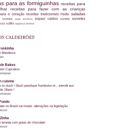
tas para as formiguinhas
receitas para
ilhar
receitas para fazer com as crianças
saladas
 para o coração
receitas tradicionais
risoto
sopas/ caldos
sorvetes
scones
sorteio
es
soja
sonhos
ucos
suflês
tapioca
terrine
S CALDEIRÕES
roskinha
e Mandioca
ias
kle Bakes
Beer Cupcakes
semanas
n cuisine
me to slush ! Slush pastèque framboise et... interdit aux
de 18ans !
semanas
Fundo
ate no Brasil vai mudar: alterações na legislação
meses
Zinha
e laranja com gotas de chocolate
meses