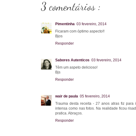
3 comentários :
Pimentinha
03 fevereiro, 2014
Ficaram com óptimo aspecto!!
Bjos
Responder
Sabores Autenticos
03 fevereiro, 2014
Têm um aspeto delicioso!
Bjs
Responder
wair de paula
05 fevereiro, 2014
Trauma desta receita - 27 anos atras fiz para 
intensa como nas fotos. Na realidade ficou ris
pratica. Abraços.
Responder