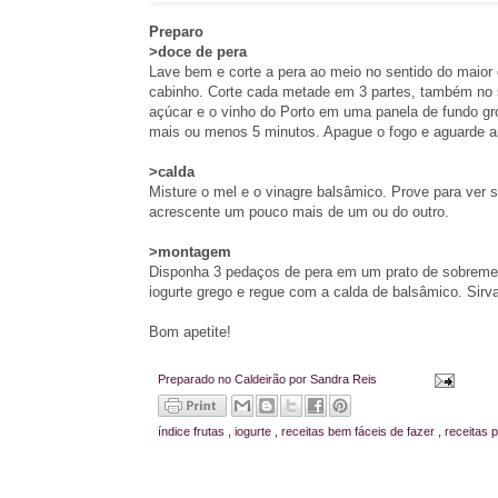
Preparo
>doce de pera
Lave bem e corte a pera ao meio no sentido do maior 
cabinho. Corte cada metade em 3 partes, também no 
açúcar e o vinho do Porto em uma panela de fundo gro
mais ou menos 5 minutos. Apague o fogo e aguarde am
>calda
Misture o mel e o vinagre balsâmico. Prove para ver 
acrescente um pouco mais de um ou do outro.
>montagem
Disponha 3 pedaços de pera em um prato de sobreme
iogurte grego e regue com a calda de balsâmico. Sirva
Bom apetite!
Preparado no Caldeirão por
Sandra Reis
índice
frutas
,
iogurte
,
receitas bem fáceis de fazer
,
receitas 