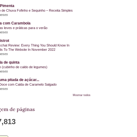
 Pimenta
o de Chuva Fofinho e Sequinho – Receita Simples
meses
la com Carambola
as leves e práticas para o verão
meses
istrot
chat Review: Every Thing You Should Know In
s To The Website In November 2022
meses
a de quinta
on (cubinho de caldo de legumes)
meses
ma pitada de açúcar...
Doce com Calda de Caramelo Salgado
meses
Mostrar todos
em de páginas
7,813