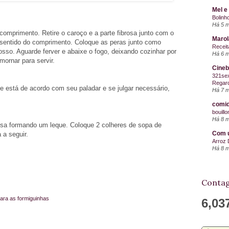
Mel e
Bolinh
Há 5 
comprimento. Retire o caroço e a parte fibrosa junto com o
Maro
sentido do comprimento. Coloque as peras junto como
Receit
sso. Aguarde ferver e abaixe o fogo, deixando cozinhar por
Há 6 
ornar para servir.
Cineb
321sex
Regard
se está de acordo com seu paladar e se julgar necessário,
Há 7 
comid
bouill
Há 8 
sa formando um leque. Coloque 2 colheres de sopa de
Com u
 a seguir.
Arroz 
Há 8 
Contag
para as formiguinhas
6,03