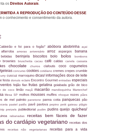
nta os
Direitos Autorais
.
ERMITIDA A REPRODUÇÃO DO CONTEÚDO DESSE
 o conhecimento e consentimento da autora.
E
abóbora
abobrinha
Caldeirão e foi para o fogão"
açai
arroz
banana
alfarroba
aspargos
a
amoras
aniversário
bolos
berinjela
biscoitos
bolo
s
bebidas
bombons
ro
café
brownies
caldas
bruschetta
cacau
canela
cassata
chocolate
akes
coco
cogumelos
clafoutis
churros
/geleias
cookies
cremes
crepes
crumble
concurso
cotidiano
dicas/ informações
doce de leite
cuscuz marroquino
curry
especiais
e festa
Encontro Gourmet
donuts
eclairs
entradas
eventos
frutas
gelatina
feijão
flan
goiabada
grão de bico
macarrão
limão
ite de coco
maçã
mandioquinha
Marterchef
ssa
mousses
molhos
muffins
nozes
Mesa SP
nhoque
pâes
panquecas
es de mel
palmito
panna cotta
pão
panetone
pavê
pavlova
rceria
pastel
patês
pepino
petit gateau
plágio
quiches/
pudins
queijo
publieditorial
 trip
pretzels
pudim
receitas bem fáceis de fazer
uinoa
rabanadas
tas do cardápio vegetariano
receitas dos
receitas para a vida
dores
receitas não vegetarianas