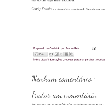
mundo um lugar mais saudável.
Charity Ferreira
é editora sênior associada da Yoga Journal am
Preparado no Caldeirão por
Sandra Reis
índice
dicas/ informações
,
receitas para compartilhar
,
receita
Nenhum comentário :
Postar um comentário
Sua visita e seu comentário são muito importantes para o