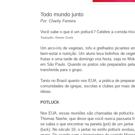
Todo mundo junto
Por: Charity Ferreira
Vo
cê sabe o que é um potluck? Celebre a comida triv
Tradução: Greice Costa
Um arco-íris de vegetais, tofu e grelhados picantes
bem-estar e nutrição. Um aluno leva bolinhos de veget
frutas e uma tarde de domingo vira festa, seja no M
em São Paulo. Quando os pratos são preparados pelas
transferida para o grupo.
Tanto no Brasil quanto nos EUA, a prática de preparar
comunidades de igrejas, escolas e clubes por mais d
ideias.
POTLUCK
Nos EUA, essas reuniões são chamadas de potlucks. 
Thomas Nashe, que disse que você nunca passaria fo
se sabia o que encontrar na panela (pot) de um jantar i
(luck). No século 19, o jantar no estilo potluck evolu
grupo. De acordo com a historiadora de comida Margare