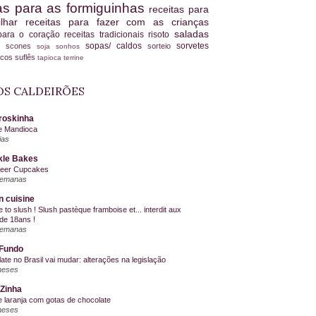
tas para as formiguinhas
receitas para
ilhar
receitas para fazer com as crianças
saladas
 para o coração
receitas tradicionais
risoto
sopas/ caldos
sorvetes
scones
sorteio
es
soja
sonhos
ucos
suflês
tapioca
terrine
S CALDEIRÕES
roskinha
e Mandioca
ias
kle Bakes
Beer Cupcakes
semanas
n cuisine
me to slush ! Slush pastèque framboise et... interdit aux
de 18ans !
semanas
Fundo
ate no Brasil vai mudar: alterações na legislação
meses
Zinha
e laranja com gotas de chocolate
meses