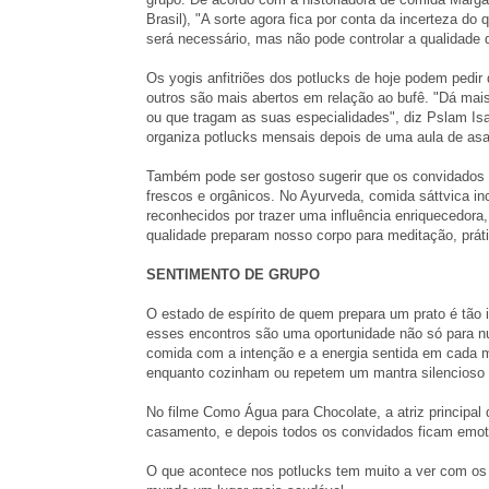
Brasil), "A sorte agora fica por conta da incerteza do 
será necessário, mas não pode controlar a qualidade 
Os yogis anfitriões dos potlucks de hoje podem pedi
outros são mais abertos em relação ao bufê. "Dá mai
ou que tragam as suas especialidades", diz Pslam Isa
organiza potlucks mensais depois de uma aula de asa
Também pode ser gostoso sugerir que os convidados t
frescos e orgânicos. No Ayurveda, comida sáttvica incl
reconhecidos por trazer uma influência enriquecedora,
qualidade preparam nosso corpo para meditação, prá
SENTIMENTO DE GRUPO
O estado de espírito de quem prepara um prato é tão i
esses encontros são uma oportunidade não só para nu
comida com a intenção e a energia sentida em cada m
enquanto cozinham ou repetem um mantra silencioso 
No filme Como Água para Chocolate, a atriz principa
casamento, e depois todos os convidados ficam emoti
O que acontece nos potlucks tem muito a ver com os 