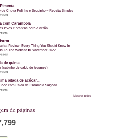
 Pimenta
o de Chuva Fofinho e Sequinho – Receita Simples
meses
la com Carambola
as leves e práticas para o verão
meses
istrot
chat Review: Every Thing You Should Know In
s To The Website In November 2022
meses
a de quinta
on (cubinho de caldo de legumes)
meses
ma pitada de açúcar...
Doce com Calda de Caramelo Salgado
meses
Mostrar todos
em de páginas
7,799