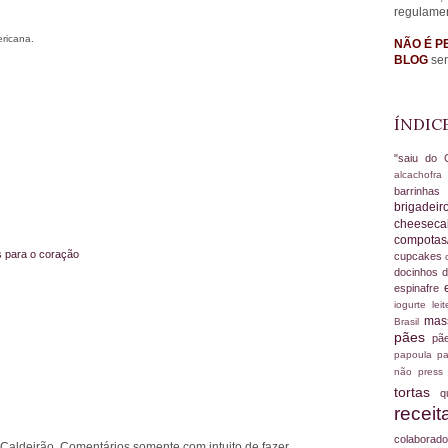
regulame
ericana.
NÃO É P
BLOG
sem
ÍNDIC
"saiu do 
alcachofr
barrinha
brigadei
cheesec
compotas
s para o coração
cupcakes
docinhos d
espinafre
iogurte
le
ma
Brasil
pães
pã
papoula
pa
não
press
tortas
q
recei
colabora
 Caldeirão. Comentários somente com intuito de fazer