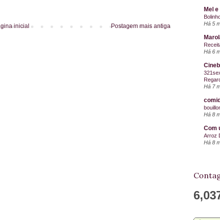
Mel e
Bolinh
Há 5 
gina inicial
Postagem mais antiga
Maro
Receit
Há 6 
Cineb
321sex
Regard
Há 7 
comid
bouill
Há 8 
Com u
Arroz 
Há 8 
Contag
6,03