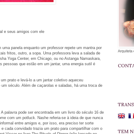
ial e seus amigos com ele
 em uma panela enquanto um professor repete um mantra por
Arquiteta 
ais fritos, outro, a sopa. Uma professora leva a salada de
oksha Yoga Center, em Chicago, ou no Astanga Namaskara,
 pessoas que estão em um jantar, uma energia sutil é
CONTA
 um prato e levá-lo a um jantar coletivo aqueceu
e um século. Além de caçarolas e saladas, há uma troca de
TRANS
A palavra pode ser encontrada em um livro do século 16 de
me com um potluck. Nashe referia-se à ideia de que nunca
nformal entre amigos e, por isso, era preciso ter sorte
iu, e cada convidado trazia um prato para compartilhar com o
TEM N
t Visser no livro The Rituals of Dinner (não lançado no