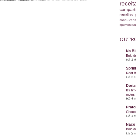
recei
compart
receitas
sanduích
s
spumoni
OUTRO
Na Bi
Bolo d
Há 3 d
Sprin
Root 
Há 2 
Doria
It's ti
moins 
Há 4 
Prato
Chocol
Há 3 
Naco 
Bolo d
Há 5 