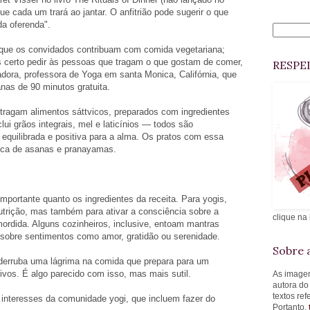
que cada um trará ao jantar. O anfitrião pode sugerir o que
da oferenda".
r que os convidados contribuam com comida vegetariana;
s certo pedir às pessoas que tragam o que gostam de comer,
RESPE
dora, professora de Yoga em santa Monica, Califórnia, que
nas de 90 minutos gratuita.
ragam alimentos sáttvicos, preparados com ingredientes
ui grãos integrais, mel e laticínios — todos são
 equilibrada e positiva para a alma. Os pratos com essa
tica de asanas e pranayamas.
mportante quanto os ingredientes da receita. Para yogis,
trição, mas também para ativar a consciência sobre a
clique na
ordida. Alguns cozinheiros, inclusive, entoam mantras
sobre sentimentos como amor, gratidão ou serenidade.
Sobre a
l derruba uma lágrima na comida que prepara para um
vos. É algo parecido com isso, mas mais sutil.
As imagen
autora do
textos re
interesses da comunidade yogi, que incluem fazer do
Portanto,