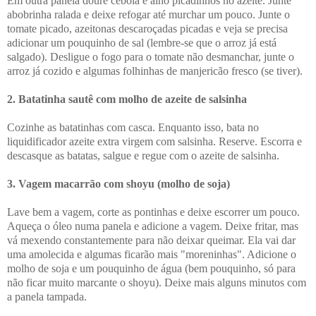
Em outra panela doure cebola e alho picadinhos no azeite. Junte
abobrinha ralada e deixe refogar até murchar um pouco. Junte o
tomate picado, azeitonas descaroçadas picadas e veja se precisa
adicionar um pouquinho de sal (lembre-se que o arroz já está
salgado). Desligue o fogo para o tomate não desmanchar, junte o
arroz já cozido e algumas folhinhas de manjericão fresco (se tiver).
2. Batatinha sautê com molho de azeite de salsinha
Cozinhe as batatinhas com casca. Enquanto isso, bata no
liquidificador azeite extra virgem com salsinha. Reserve. Escorra e
descasque as batatas, salgue e regue com o azeite de salsinha.
3. Vagem macarrão com shoyu (molho de soja)
Lave bem a vagem, corte as pontinhas e deixe escorrer um pouco.
Aqueça o óleo numa panela e adicione a vagem. Deixe fritar, mas
vá mexendo constantemente para não deixar queimar. Ela vai dar
uma amolecida e algumas ficarão mais "moreninhas". Adicione o
molho de soja e um pouquinho de água (bem pouquinho, só para
não ficar muito marcante o shoyu). Deixe mais alguns minutos com
a panela tampada.