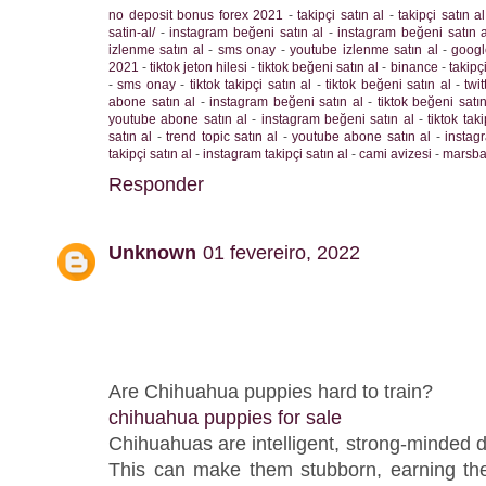
no deposit bonus forex 2021
-
takipçi satın al
-
takipçi satın al
satin-al/
-
instagram beğeni satın al
-
instagram beğeni satın a
izlenme satın al
-
sms onay
-
youtube izlenme satın al
-
googl
2021
-
tiktok jeton hilesi
-
tiktok beğeni satın al
-
binance
-
takipçi
-
sms onay
-
tiktok takipçi satın al
-
tiktok beğeni satın al
-
twit
abone satın al
-
instagram beğeni satın al
-
tiktok beğeni satın
youtube abone satın al
-
instagram beğeni satın al
-
tiktok taki
satın al
-
trend topic satın al
-
youtube abone satın al
-
instag
takipçi satın al
-
instagram takipçi satın al
-
cami avizesi
-
marsba
Responder
Unknown
01 fevereiro, 2022
Are Chihuahua puppies hard to train?
chihuahua puppies for sale
Chihuahuas are intelligent, strong-minded do
This can make them stubborn, earning the